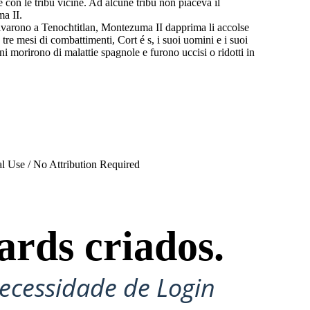
e con le tribù vicine. Ad alcune tribù non piaceva il
ma II.
rrivarono a Tenochtitlan, Montezuma II dapprima li accolse
re mesi di combattimenti, Cort é s, i suoi uomini e i suoi
ni morirono di malattie spagnole e furono uccisi o ridotti in
l Use / No Attribution Required
ards criados.
ecessidade de Login