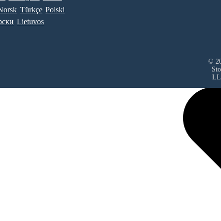
Norsk
Türkçe
Polski
рски
Lietuvos
© 20
Sto
LL