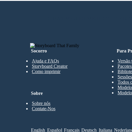
CRIAR MEU PRIMEIRO STORYBO
Socorro
Para Pr
Ajuda e FAQs
Versão 
Storyboard Creator
Pacotes
Como imprimir
Bibliot
Sessões
Todos o
Modelos
Modelos
Sobre
Sobre nós
Contate-Nos
English
Español
Français
Deutsch
Italiana
Nederlan