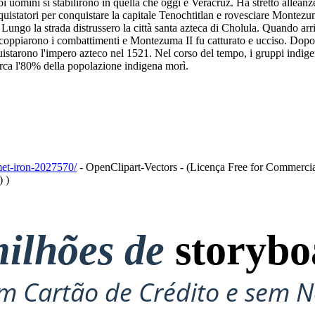
oi uomini si stabilirono in quella che oggi è Veracruz. Ha stretto alleanz
uistatori per conquistare la capitale Tenochtitlan e rovesciare Montezu
. Lungo la strada distrussero la città santa azteca di Cholula. Quando a
coppiarono i combattimenti e Montezuma II fu catturato e ucciso. Dopo t
nquistarono l'impero azteco nel 1521. Nel corso del tempo, i gruppi indige
irca l'80% della popolazione indigena morì.
met-iron-2027570/
- OpenClipart-Vectors - (Licença Free for Commercia
) )
ilhões de
storybo
 Cartão de Crédito e sem N