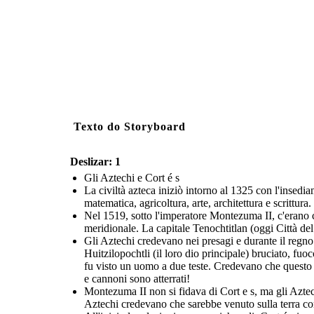
Texto do Storyboard
Deslizar: 1
Gli Aztechi e Cort é s
La civiltà azteca iniziò intorno al 1325 con l'insed
matematica, agricoltura, arte, architettura e scrittur
Nel 1519, sotto l'imperatore Montezuma II, c'erano 
meridionale. La capitale Tenochtitlan (oggi Città d
Gli Aztechi credevano nei presagi e durante il regno
Huitzilopochtli (il loro dio principale) bruciato, fu
fu visto un uomo a due teste. Credevano che questo s
e cannoni sono atterrati!
Montezuma II non si fidava di Cort e s, ma gli Azte
Aztechi credevano che sarebbe venuto sulla terra co