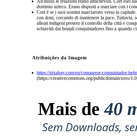
All'inizio le relazioni erano amichevoli. Cort ései su
dominio azteco. Erano disposti a marciare con i conq
Cort é se i suoi uomini marciarono verso la capitale
con doni, cercando di mantenere la pace. Tuttavia, s
alleati indigeni presero il controllo della città e co
schiavitù dai brutali conquistadores fino a quando c
Atribuições da Imagem
https://pixabay.com/en/conqueror-conquistador-hel
(https://creativecommons.org/publicdomain/zero/1.0
Mais de
40 m
Sem Downloads, sem