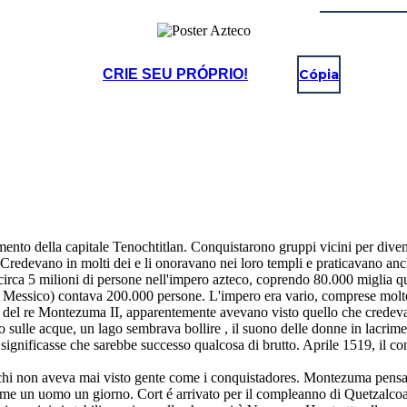
CRIE SEU PRÓPRIO!
Cópia
iamento della capitale Tenochtitlan. Conquistarono gruppi vicini per div
a. Credevano in molti dei e li onoravano nei loro templi e praticavano anc
circa 5 milioni di persone nell'impero azteco, coprendo 80.000 miglia q
el Messico) contava 200.000 persone. L'impero era vario, comprese molte
 del re Montezuma II, apparentemente avevano visto quello che credevano
oco sulle acque, un lago sembrava bollire , il suono delle donne in lacrim
ignificasse che sarebbe successo qualcosa di brutto. Aprile 1519, il co
chi non aveva mai visto gente come i conquistadores. Montezuma pensato 
me un uomo un giorno. Cort é arrivato per il compleanno di Quetzalcoa