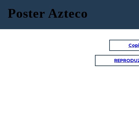
Poster Azteco
Copi
REPRODUZ