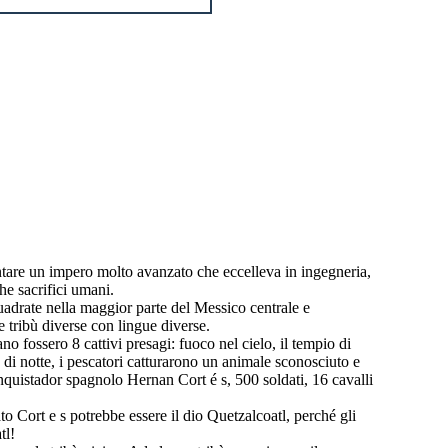
entare un impero molto avanzato che eccelleva in ingegneria,
he sacrifici umani.
uadrate nella maggior parte del Messico centrale e
 tribù diverse con lingue diverse.
 fossero 8 cattivi presagi: fuoco nel cielo, il tempio di
e di notte, i pescatori catturarono un animale sconosciuto e
nquistador spagnolo Hernan Cort é s, 500 soldati, 16 cavalli
Cort e s potrebbe essere il dio Quetzalcoatl, perché gli
tl!