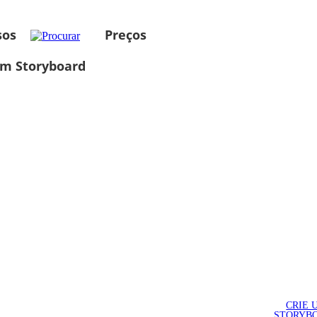
sos
Preços
um Storyboard
CRIE 
STORYB