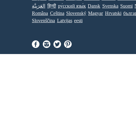
العَرَبِيَّة
हिन्दी
ру́сский язы́к
Dansk
Svenska
Suomi
Româna
Ceština
Slovenský
Magyar
Hrvatski
бълга
Slovenščina
Latvijas
eesti