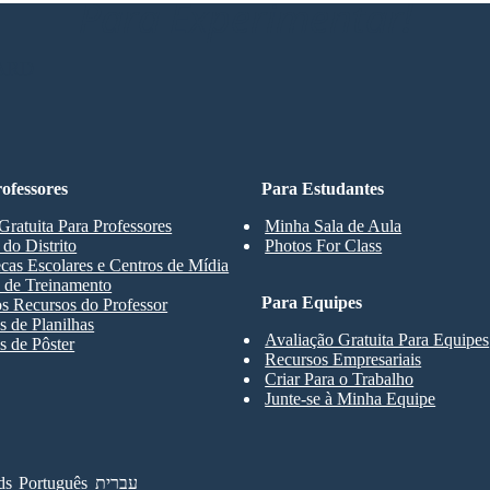
Para Experimentar!
ARD
ofessores
Para Estudantes
Gratuita Para Professores
Minha Sala de Aula
 do Distrito
Photos For Class
ecas Escolares e Centros de Mídia
 de Treinamento
Para Equipes
s Recursos do Professor
 de Planilhas
Avaliação Gratuita Para Equipes
 de Pôster
Recursos Empresariais
Criar Para o Trabalho
Junte-se à Minha Equipe
ds
Português
עברית