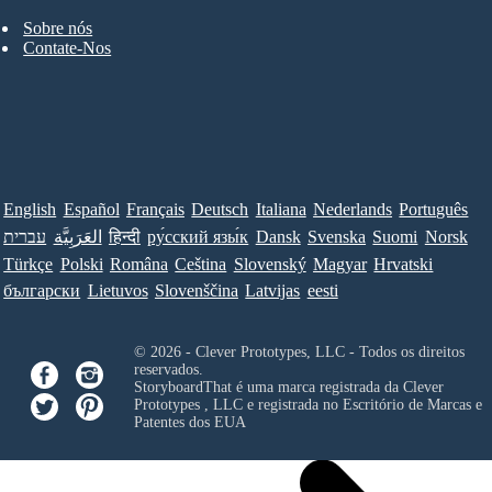
Sobre nós
Contate-Nos
English
Español
Français
Deutsch
Italiana
Nederlands
Português
עברית
العَرَبِيَّة
हिन्दी
ру́сский язы́к
Dansk
Svenska
Suomi
Norsk
Türkçe
Polski
Româna
Ceština
Slovenský
Magyar
Hrvatski
български
Lietuvos
Slovenščina
Latvijas
eesti
© 2026 - Clever Prototypes, LLC - Todos os direitos
reservados.
StoryboardThat é uma marca registrada da
Clever
Prototypes , LLC
e registrada no Escritório de Marcas e
Patentes dos EUA