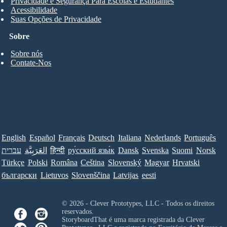
Privacidade e Segurança Para Escolas e Estudantes
Acessibilidade
Suas Opções de Privacidade
Sobre
Sobre nós
Contate-Nos
English
Español
Français
Deutsch
Italiana
Nederlands
Português
עברית
العَرَبِيَّة
हिन्दी
ру́сский язы́к
Dansk
Svenska
Suomi
Norsk
Türkçe
Polski
Româna
Ceština
Slovenský
Magyar
Hrvatski
български
Lietuvos
Slovenščina
Latvijas
eesti
© 2026 - Clever Prototypes, LLC - Todos os direitos
reservados.
StoryboardThat é uma marca registrada da
Clever