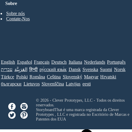
Sobre
Sobre nós
Contate-Nos
English
Español
Français
Deutsch
Italiana
Nederlands
Português
עברית
العَرَبِيَّة
हिन्दी
ру́сский язы́к
Dansk
Svenska
Suomi
Norsk
Türkçe
Polski
Româna
Ceština
Slovenský
Magyar
Hrvatski
български
Lietuvos
Slovenščina
Latvijas
eesti
© 2026 - Clever Prototypes, LLC - Todos os direitos
reservados.
StoryboardThat é uma marca registrada da
Clever
Prototypes , LLC
e registrada no Escritório de Marcas e
Patentes dos EUA