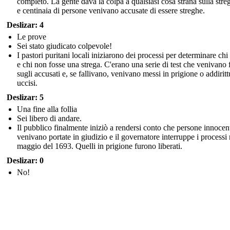
completo. La gente dava la colpa a qualsiasi cosa strana sulla stre
e centinaia di persone venivano accusate di essere streghe.
Deslizar: 4
Le prove
Sei stato giudicato colpevole!
I pastori puritani locali iniziarono dei processi per determinare chi
e chi non fosse una strega. C'erano una serie di test che venivano f
sugli accusati e, se fallivano, venivano messi in prigione o addiritt
uccisi.
Deslizar: 5
Una fine alla follia
Sei libero di andare.
Il pubblico finalmente iniziò a rendersi conto che persone innocen
venivano portate in giudizio e il governatore interruppe i processi 
maggio del 1693. Quelli in prigione furono liberati.
Deslizar: 0
No!