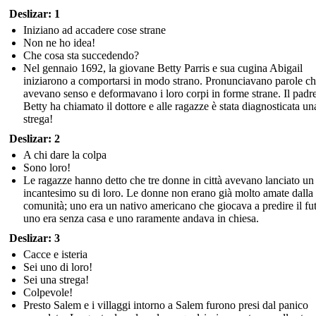
Deslizar: 1
Iniziano ad accadere cose strane
Non ne ho idea!
Che cosa sta succedendo?
Nel gennaio 1692, la giovane Betty Parris e sua cugina Abigail
iniziarono a comportarsi in modo strano. Pronunciavano parole c
avevano senso e deformavano i loro corpi in forme strane. Il padre
Betty ha chiamato il dottore e alle ragazze è stata diagnosticata un
strega!
Deslizar: 2
A chi dare la colpa
Sono loro!
Le ragazze hanno detto che tre donne in città avevano lanciato un
incantesimo su di loro. Le donne non erano già molto amate dalla
comunità; uno era un nativo americano che giocava a predire il fu
uno era senza casa e uno raramente andava in chiesa.
Deslizar: 3
Cacce e isteria
Sei uno di loro!
Sei una strega!
Colpevole!
Presto Salem e i villaggi intorno a Salem furono presi dal panico