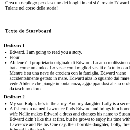
Crea un riepilogo per ciascuno dei luoghi in cui si è trovato Edward
Tulane nel corso della storia!
Texto do Storyboard
Deslizar: 1
Edward, I am going to read you a story.
Flour
Abilene è il proprietario originale di Edward. Lo ama moltissimo 
tratta come un amico. Lo veste con i migliori vestiti e fa tutto con l
Mentre è su una nave da crociera con la famiglia, Edward viene
accidentalmente gettato in mare. Edward alza lo sguardo dal mare
vede Abilene che piange in lontananza, aggrappandosi al suo oro
da taschino d'oro.
Deslizar: 2
My son Ralph, he's in the army. And my daughter Lolly is a secret
A fisherman named Lawrence finds Edward and brings him home
wife Nellie makes Edward a dress and changes his name to Susan
Edward didn’t like this at first, but he grows to enjoy his time wit
Lawrence and Nellie. One day, their horrible daughter, Lolly, thr
Edward in the trash.