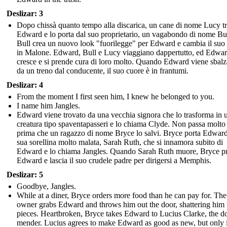
Deslizar: 3
Dopo chissà quanto tempo alla discarica, un cane di nome Lucy t
Edward e lo porta dal suo proprietario, un vagabondo di nome Bul
Bull crea un nuovo look "fuorilegge" per Edward e cambia il su
in Malone. Edward, Bull e Lucy viaggiano dappertutto, ed Edwa
cresce e si prende cura di loro molto. Quando Edward viene sbalz
da un treno dal conducente, il suo cuore è in frantumi.
Deslizar: 4
From the moment I first seen him, I knew he belonged to you.
I name him Jangles.
Edward viene trovato da una vecchia signora che lo trasforma in 
creatura tipo spaventapasseri e lo chiama Clyde. Non passa molt
prima che un ragazzo di nome Bryce lo salvi. Bryce porta Edward
sua sorellina molto malata, Sarah Ruth, che si innamora subito di
Edward e lo chiama Jangles. Quando Sarah Ruth muore, Bryce p
Edward e lascia il suo crudele padre per dirigersi a Memphis.
Deslizar: 5
Goodbye, Jangles.
While at a diner, Bryce orders more food than he can pay for. The
owner grabs Edward and throws him out the door, shattering him 
pieces. Heartbroken, Bryce takes Edward to Lucius Clarke, the do
mender. Lucius agrees to make Edward as good as new, but only i