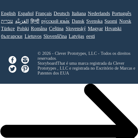
English
Español
Français
Deutsch
Italiana
Nederlands
Português
עברית
العَرَبِيَّة
हिन्दी
ру́сский язы́к
Dansk
Svenska
Suomi
Norsk
Türkçe
Polski
Româna
Ceština
Slovenský
Magyar
Hrvatski
български
Lietuvos
Slovenščina
Latvijas
eesti
© 2026 - Clever Prototypes, LLC - Todos os direitos
reservados.
StoryboardThat é uma marca registrada da
Clever
Prototypes , LLC
e registrada no Escritório de Marcas e
Patentes dos EUA