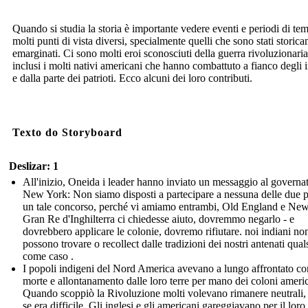
Quando si studia la storia è importante vedere eventi e periodi di te
molti punti di vista diversi, specialmente quelli che sono stati storic
emarginati. Ci sono molti eroi sconosciuti della guerra rivoluzionaria
inclusi i molti nativi americani che hanno combattuto a fianco degli i
e dalla parte dei patrioti. Ecco alcuni dei loro contributi.
Texto do Storyboard
Deslizar: 1
All'inizio, Oneida i leader hanno inviato un messaggio al governat
New York: Non siamo disposti a partecipare a nessuna delle due pa
un tale concorso, perché vi amiamo entrambi, Old England e New.
Gran Re d'Inghilterra ci chiedesse aiuto, dovremmo negarlo - e
dovrebbero applicare le colonie, dovremo rifiutare. noi indiani no
possono trovare o recollect dalle tradizioni dei nostri antenati qual
come caso .
I popoli indigeni del Nord America avevano a lungo affrontato conf
morte e allontanamento dalle loro terre per mano dei coloni americ
Quando scoppiò la Rivoluzione molti volevano rimanere neutrali,
se era difficile. Gli inglesi e gli americani gareggiavano per il loro