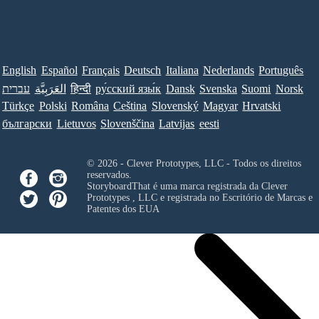
English
Español
Français
Deutsch
Italiana
Nederlands
Português
עברית
العَرَبِيَّة
हिन्दी
ру́сский язы́к
Dansk
Svenska
Suomi
Norsk
Türkçe
Polski
Româna
Ceština
Slovenský
Magyar
Hrvatski
български
Lietuvos
Slovenščina
Latvijas
eesti
© 2026 - Clever Prototypes, LLC - Todos os direitos
reservados.
StoryboardThat é uma marca registrada da
Clever
Prototypes , LLC
e registrada no Escritório de Marcas e
Patentes dos EUA