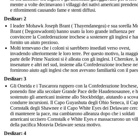
mentre a volte decimavano i villaggi dei nativi americani prenden
e rifornimenti causando fame e stenti diffusi.
Deslizar: 2
I leader Mohawk Joseph Brant ( Thayendanegea) e sua sorella Mo
Brant ( Degonwadonti) hanno usato la loro grande influenza per
convincere la Confederazione irochese a sostenere gli inglesi e h
fornito un aiuto prezioso.
Molti temevano che i coloni si sarebbero insediati verso ovest,
invadendo ulteriormente le loro terre. Per questo motivo, la maggi
parte delle Prime Nazioni si è alleata con gli inglesi. I Cherokee, l
insenature e altri nel sud, insieme alla Confederazione irochese ne
fornirono aiuto agli inglesi che non avevano familiarità con il pae
Deslizar: 3
Gli Oneida e i Tuscarora ruppero con la Confederazione Irochese,
ponendo fine alla secolare Grande Pace delle Haudenosaunee, e 
sostenuto gli americani insieme allo Stockbridge, aiutando a scova
condurre incursioni. Il Capo Guyashuta degli Ohio Seneca, il Ca
Cornstalk degli Shawnee e il Capo White Eyes dei Delaware cer
di mantenere la pace, ma cambiarono alleanza dopo che i soldati
americani uccisero Cornstalk e White Eyes e massacrarono un vil
della pacifica Moravia Delaware senza motivo.
Deslizar: 4