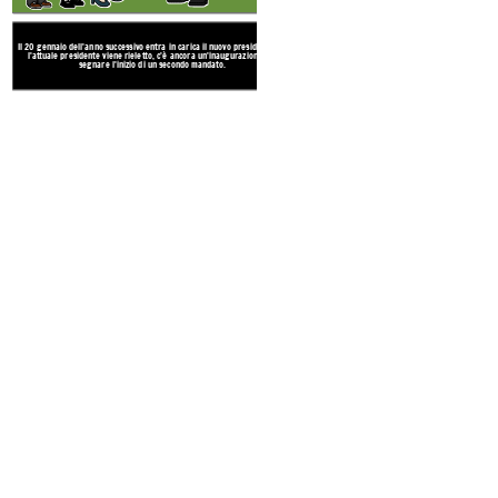
Il 20 gennaio dell'anno successivo entra in carica il nuovo presidente. Se
l'attuale presidente viene rieletto, c'è ancora un'inaugurazione per
segnare l'inizio di un secondo mandato.