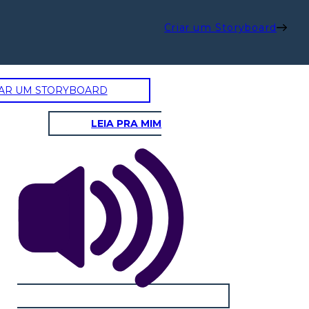
Criar um Storyboard
AR UM STORYBOARD
LEIA PRA MIM
 elezioni generali
Fase quattro: collegio elettorale
Dibattito
idenziale 2024