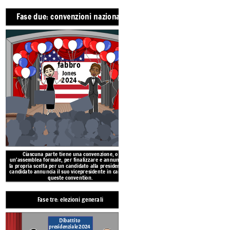
Fase due: convenzioni nazionali
Fase tre: elezioni gener
Dibattito
presidenziale 2024
fabbro
Jones
2024
Questo è il momento in cui ogni ca
Ciascuna parte tiene una convenzione, o
campagna per cercare di ottenere s
un'assemblea formale, per finalizzare e annunciare
popolazione generale. Tengono discor
la propria scelta per un candidato alla presidenza. Il
visitano molte parti del paese. Gli ame
candidato annuncia il suo vicepresidente in carica a
giorno delle elezioni, che cade il se
queste convention.
novembre.
Fase tre: elezioni generali
Fase quattro: collegio elet
Dibattito
presidenziale 2024