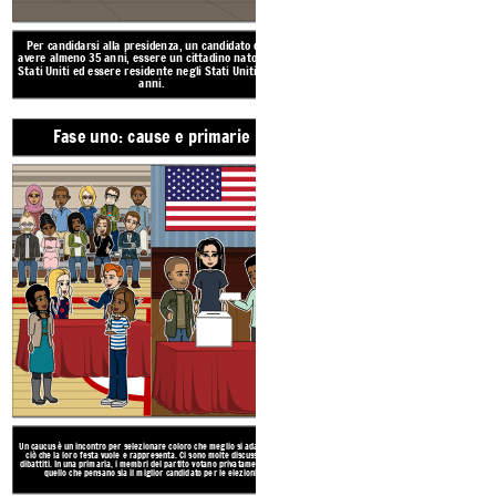
Per candidarsi alla presidenza, un candidato deve
Un caucus è un incontro per selezionare coloro che
avere almeno 35 anni, essere un cittadino nato negli
ciò che la loro festa vuole e rappresenta. Ci sono
Stati Uniti ed essere residente negli Stati Uniti da 14
dibattiti. In una primaria, i membri del partito vo
quello che pensano sia il miglior candidato p
anni.
Create your own at Storyboard That
Fase uno: cause e primarie
Fase due: convenzioni n
fabbro
Jones
2024
Ciascuna parte tiene una conve
un'assemblea formale, per finalizza
Un caucus è un incontro per selezionare coloro che meglio si adattano a
ciò che la loro festa vuole e rappresenta. Ci sono molte discussioni e
la propria scelta per un candidato all
dibattiti. In una primaria, i membri del partito votano privatamente per
candidato annuncia il suo vicepreside
quello che pensano sia il miglior candidato per le elezioni.
queste convention.