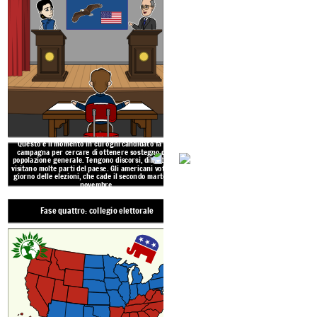
Questo è il momento in cui ogni candidato fa una
Ogni stato ha un certo numero di voti ele
campagna per cercare di ottenere sostegno dalla
del numero di rappresentanti al Congre
popolazione generale. Tengono discorsi, dibattono e
totale di 538 voti elettorali, che vengon
visitano molte parti del paese. Gli americani votano il
elezioni generali. Il candidato che ha 2
giorno delle elezioni, che cade il secondo martedì di
Requ
della metà), vince le elezio
novembre.
Fase quattro: collegio elettorale
Fase finale: giorno dell'inau
Votazio
ne