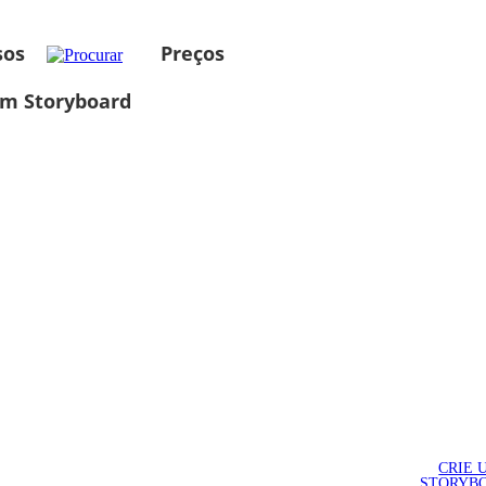
sos
Preços
um Storyboard
CRIE 
STORYB