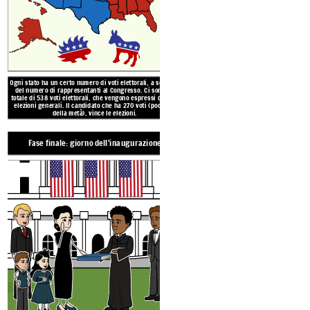
Presto!
Ogni stato ha un certo numero di voti elettorali, a seconda
del numero di rappresentanti al Congresso. Ci sono un
Il 20 gennaio dell'anno successivo entra in carica i
totale di 538 voti elettorali, che vengono espressi dopo le
l'attuale presidente viene rieletto, c'è ancora u
segnare l'inizio di un secondo man
elezioni generali. Il candidato che ha 270 voti (poco più
della metà), vince le elezioni.
Fase finale: giorno dell'inaugurazione
Per candidarsi alla presi
avere almeno 35 anni, esse
Stati Uniti ed essere reside
ann
Create your own at Storyb