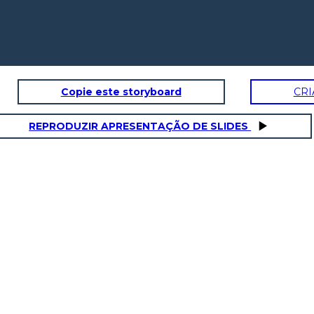
Copie este storyboard
CRI
REPRODUZIR APRESENTAÇÃO DE SLIDES
imarie
Fase due: convenzioni nazionali
Fase tre:
pres
fabbro
Jones
2024