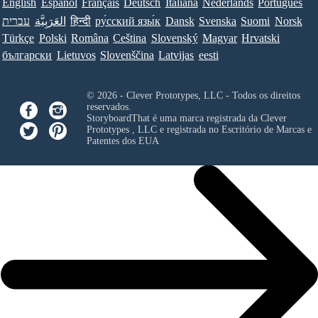
English
Español
Français
Deutsch
Italiana
Nederlands
Português
עברית
العَرَبِيَّة
हिन्दी
ру́сский язы́к
Dansk
Svenska
Suomi
Norsk
Türkçe
Polski
Româna
Ceština
Slovenský
Magyar
Hrvatski
български
Lietuvos
Slovenščina
Latvijas
eesti
© 2026 - Clever Prototypes, LLC - Todos os direitos
reservados.
StoryboardThat é uma marca registrada da
Clever
Prototypes , LLC
e registrada no Escritório de Marcas e
Patentes dos EUA