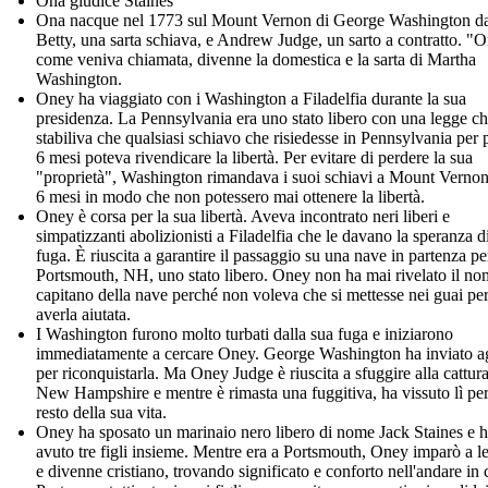
Ona giudice Staines
Ona nacque nel 1773 sul Mount Vernon di George Washington d
Betty, una sarta schiava, e Andrew Judge, un sarto a contratto. "
come veniva chiamata, divenne la domestica e la sarta di Martha
Washington.
Oney ha viaggiato con i Washington a Filadelfia durante la sua
presidenza. La Pennsylvania era uno stato libero con una legge c
stabiliva che qualsiasi schiavo che risiedesse in Pennsylvania per 
6 mesi poteva rivendicare la libertà. Per evitare di perdere la sua
"proprietà", Washington rimandava i suoi schiavi a Mount Verno
6 mesi in modo che non potessero mai ottenere la libertà.
Oney è corsa per la sua libertà. Aveva incontrato neri liberi e
simpatizzanti abolizionisti a Filadelfia che le davano la speranza d
fuga. È riuscita a garantire il passaggio su una nave in partenza pe
Portsmouth, NH, uno stato libero. Oney non ha mai rivelato il no
capitano della nave perché non voleva che si mettesse nei guai pe
averla aiutata.
I Washington furono molto turbati dalla sua fuga e iniziarono
immediatamente a cercare Oney. George Washington ha inviato a
per riconquistarla. Ma Oney Judge è riuscita a sfuggire alla cattura
New Hampshire e mentre è rimasta una fuggitiva, ha vissuto lì per
resto della sua vita.
Oney ha sposato un marinaio nero libero di nome Jack Staines e 
avuto tre figli insieme. Mentre era a Portsmouth, Oney imparò a l
e divenne cristiano, trovando significato e conforto nell'andare in 