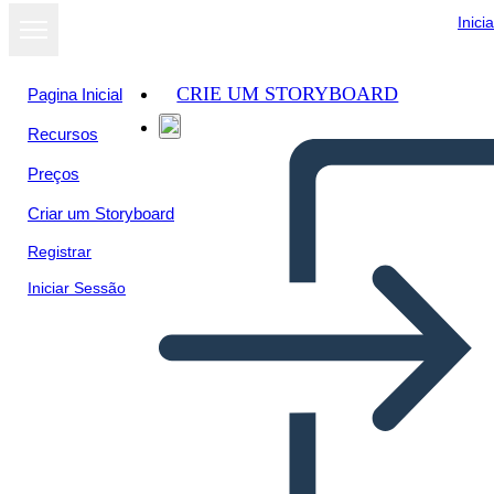
Inici
CRIE UM STORYBOARD
Pagina Inicial
Recursos
Preços
Criar um Storyboard
Registrar
Iniciar Sessão
Schiavitù: Giudice Oney