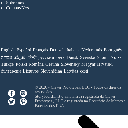
Sobre nós
Contate-Nos
English
Español
Français
Deutsch
Italiana
Nederlands
Português
עברית
العَرَبِيَّة
हिन्दी
ру́сский язы́к
Dansk
Svenska
Suomi
Norsk
Türkçe
Polski
Româna
Ceština
Slovenský
Magyar
Hrvatski
български
Lietuvos
Slovenščina
Latvijas
eesti
© 2026 - Clever Prototypes, LLC - Todos os direitos
reservados.
StoryboardThat é uma marca registrada da
Clever
Prototypes , LLC
e registrada no Escritório de Marcas e
Patentes dos EUA