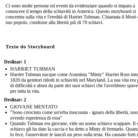
Ci sono molte persone ed eventi da evidenziare quando si impara a
conoscere il tempo della schiavitù in America. Questo storyboard si
concentra sulla vita e l'eredità di Harriet Tubman. Chiamata il Mosè 
suo popolo, condusse alla libertà più di 70 schiavi.
Texto do Storyboard
Deslizar: 1
HARRIET TUBMAN
Harriet Tubman nacque come Araminta "Minty" Harriet Ross into
1820 da genitori ridotti in schiavitù nel Maryland. La sua vita era
di difficoltà e abusi da parte dei suoi schiavi che l'avrebbero spave
per tutta la vita.
Deslizar: 2
GIOVANE MENTATO
"Sono cresciuto come un'erba trascurata - ignaro della libertà, non
avendo esperienza di essa"
Quando Tubman era giovane, vide un uomo schiavo scappare. Il 
schiavo gli ha dato la caccia e ha detto a Minty di fermarlo. Qua
lo fece, l'asservitore le lanciò un peso sulla testa. Ha causato forti 