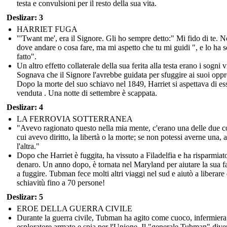
testa e convulsioni per il resto della sua vita.
Deslizar: 3
HARRIET FUGA
"'Twant me', era il Signore. Gli ho sempre detto:" Mi fido di te. 
dove andare o cosa fare, ma mi aspetto che tu mi guidi ", e lo ha 
fatto".
Un altro effetto collaterale della sua ferita alla testa erano i sogni v
Sognava che il Signore l'avrebbe guidata per sfuggire ai suoi oppr
Dopo la morte del suo schiavo nel 1849, Harriet si aspettava di es
venduta . Una notte di settembre è scappata.
Deslizar: 4
LA FERROVIA SOTTERRANEA
"Avevo ragionato questo nella mia mente, c'erano una delle due c
cui avevo diritto, la libertà o la morte; se non potessi averne una, 
l'altra."
Dopo che Harriet è fuggita, ha vissuto a Filadelfia e ha risparmiat
denaro. Un anno dopo, è tornata nel Maryland per aiutare la sua f
a fuggire. Tubman fece molti altri viaggi nel sud e aiutò a liberare 
schiavitù fino a 70 persone!
Deslizar: 5
EROE DELLA GUERRA CIVILE
Durante la guerra civile, Tubman ha agito come cuoco, infermiera
esploratore armato e spia per l'Unione. Il "generale Tubman" dive