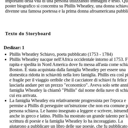
importanti della vita di una persona utilizzando immagini e testo. Qu
poster biografico si concentra su Phillis Wheatley, una donna schiav
divenne una famosa poetessa e la prima donna afroamericana pubbli
Texto do Storyboard
Deslizar: 1
Phillis Wheatley Schiavo, poeta pubblicato (1753 - 1784)
Phillis Wheatley nacque nell'Africa occidentale intorno al 1753. 
rapita e spedita in Nord America dove fu messa all'asta come schi
Boston. È stata acquistata dalla famiglia Wheatley per essere una
domestica ridotta in schiavitù nella loro famiglia. Phillis era così p
e fragile per il viaggio orribile che il cacciatore di schiavi fu felice
lasciarla andare per un prezzo "economico". Aveva solo sette anni
famiglia Wheatley la chiamò "Phillis" dal nome della nave di schi
cui era arrivata.
La famiglia Wheatley era relativamente progressista per l'epoca e
permise a Phillis di perseguire un'istruzione che non era comune 
persona schiava. Le hanno insegnato a leggere e scrivere, istruen
anche in greco e latino. Phillis ha mostrato un grande talento per l
scrittura di poesie e la famiglia Wheatley lo ha incoraggiato. La
aiutarono a pubblicare un libro delle sue poesie, che fu pubblicato