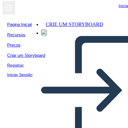
Inici
CRIE UM STORYBOARD
Pagina Inicial
Recursos
Preços
Criar um Storyboard
Registrar
Iniciar Sessão
Schiavitù: Phillis Wheatley