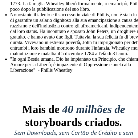
1773. La famiglia Wheatley liberò formalmente, o emancipò, Phill
poco dopo la pubblicazione del suo libro.
Nonostante il talento e il successo iniziale di Phillis, non è stata i
di garantire un salario dignitoso alla sua emancipazione a causa de
razzismo e dell'ingiustizia contro gli afroamericani, indipendente
dal loro status. Ha incontrato e sposato John Peters, un droghiere 
gratuito, e hanno avuto due figli. Tuttavia, la sua felicità fu di bre
durata. Vivevano in estrema povertà, John fu imprigionato per deb
entrambi i loro bambini morirono durante l'infanzia. Wheatley mor
malnutrizione e malattia il 5 dicembre 1784 all'età di 31 anni.
"In ogni Bestia umana, Dio ha impiantato un Principio, che chia
Amore per la Libertà; è impaziente di Oppressione e anela alla
Liberazione". - Phillis Wheatley
Mais de
40 milhões de
storyboards criados.
Sem Downloads, sem Cartão de Crédito e sem