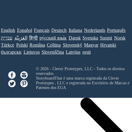
English
Español
Français
Deutsch
Italiana
Nederlands
Português
עברית
العَرَبِيَّة
हिन्दी
ру́сский язы́к
Dansk
Svenska
Suomi
Norsk
Türkçe
Polski
Româna
Ceština
Slovenský
Magyar
Hrvatski
български
Lietuvos
Slovenščina
Latvijas
eesti
© 2026 - Clever Prototypes, LLC - Todos os direitos
reservados.
StoryboardThat é uma marca registrada da
Clever
Prototypes , LLC
e registrada no Escritório de Marcas e
Patentes dos EUA