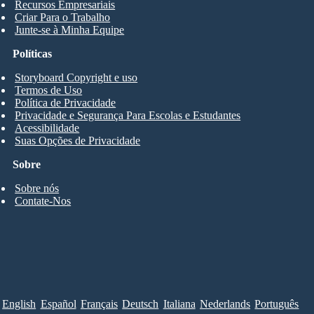
Recursos Empresariais
Criar Para o Trabalho
Junte-se à Minha Equipe
Políticas
Storyboard Copyright e uso
Termos de Uso
Política de Privacidade
Privacidade e Segurança Para Escolas e Estudantes
Acessibilidade
Suas Opções de Privacidade
Sobre
Sobre nós
Contate-Nos
English
Español
Français
Deutsch
Italiana
Nederlands
Português