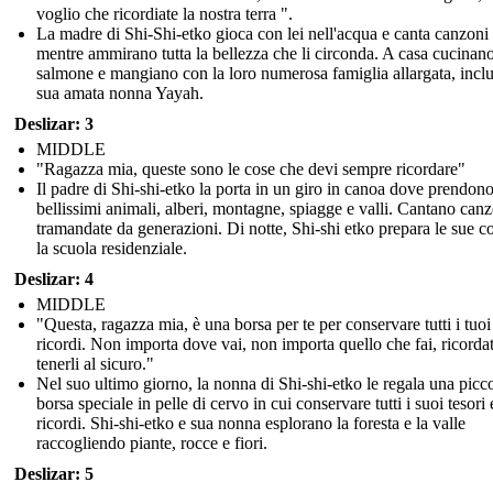
voglio che ricordiate la nostra terra ".
La madre di Shi-Shi-etko gioca con lei nell'acqua e canta canzoni
mentre ammirano tutta la bellezza che li circonda. A casa cucinan
salmone e mangiano con la loro numerosa famiglia allargata, inclu
sua amata nonna Yayah.
Deslizar: 3
MIDDLE
"Ragazza mia, queste sono le cose che devi sempre ricordare"
Il padre di Shi-shi-etko la porta in un giro in canoa dove prendono 
bellissimi animali, alberi, montagne, spiagge e valli. Cantano can
tramandate da generazioni. Di notte, Shi-shi etko prepara le sue c
la scuola residenziale.
Deslizar: 4
MIDDLE
"Questa, ragazza mia, è una borsa per te per conservare tutti i tuoi
ricordi. Non importa dove vai, non importa quello che fai, ricordat
tenerli al sicuro."
Nel suo ultimo giorno, la nonna di Shi-shi-etko le regala una picc
borsa speciale in pelle di cervo in cui conservare tutti i suoi tesori 
ricordi. Shi-shi-etko e sua nonna esplorano la foresta e la valle
raccogliendo piante, rocce e fiori.
Deslizar: 5