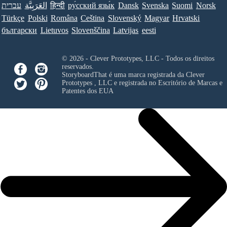
עברית
العَرَبِيَّة
हिन्दी
ру́сский язы́к
Dansk
Svenska
Suomi
Norsk
Türkçe
Polski
Româna
Ceština
Slovenský
Magyar
Hrvatski
български
Lietuvos
Slovenščina
Latvijas
eesti
© 2026 - Clever Prototypes, LLC - Todos os direitos
reservados.
StoryboardThat é uma marca registrada da
Clever
Prototypes , LLC
e registrada no Escritório de Marcas e
Patentes dos EUA