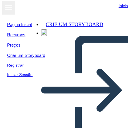
Inici
CRIE UM STORYBOARD
Pagina Inicial
Recursos
Preços
Criar um Storyboard
Registrar
Iniciar Sessão
Shi-shi-etko