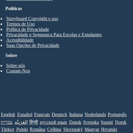
Políticas
Storyboard Copyright e uso
Termos de Uso
Política de Privacidade
Privacidade e Segurança Para Escolas e Estudantes
Acessibilidade
Suas Opções de Privacidade
Sobre
Sobre nós
Contate-Nos
English
Español
Français
Deutsch
Italiana
Nederlands
Português
עברית
العَرَبِيَّة
हिन्दी
ру́сский язы́к
Dansk
Svenska
Suomi
Norsk
Türkçe
Polski
Româna
Ceština
Slovenský
Magyar
Hrvatski