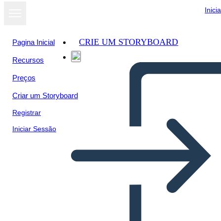
Inici
CRIE UM STORYBOARD
Pagina Inicial
Recursos
Preços
Criar um Storyboard
Registrar
Iniciar Sessão
Signora CJ Walker Bio