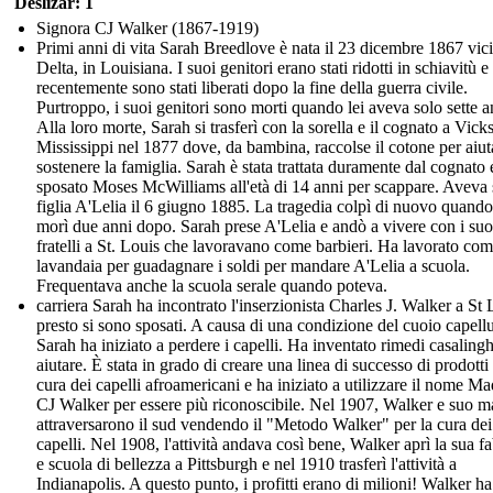
Deslizar: 1
Signora CJ Walker (1867-1919)
Primi anni di vita Sarah Breedlove è nata il 23 dicembre 1867 vic
Delta, in Louisiana. I suoi genitori erano stati ridotti in schiavitù e
recentemente sono stati liberati dopo la fine della guerra civile.
Purtroppo, i suoi genitori sono morti quando lei aveva solo sette a
Alla loro morte, Sarah si trasferì con la sorella e il cognato a Vick
Mississippi nel 1877 dove, da bambina, raccolse il cotone per aiut
sostenere la famiglia. Sarah è stata trattata duramente dal cognato 
sposato Moses McWilliams all'età di 14 anni per scappare. Aveva
figlia A'Lelia il 6 giugno 1885. La tragedia colpì di nuovo quan
morì due anni dopo. Sarah prese A'Lelia e andò a vivere con i suo
fratelli a St. Louis che lavoravano come barbieri. Ha lavorato co
lavandaia per guadagnare i soldi per mandare A'Lelia a scuola.
Frequentava anche la scuola serale quando poteva.
carriera Sarah ha incontrato l'inserzionista Charles J. Walker a St 
presto si sono sposati. A causa di una condizione del cuoio capellu
Sarah ha iniziato a perdere i capelli. Ha inventato rimedi casalingh
aiutare. È stata in grado di creare una linea di successo di prodotti 
cura dei capelli afroamericani e ha iniziato a utilizzare il nome 
CJ Walker per essere più riconoscibile. Nel 1907, Walker e suo m
attraversarono il sud vendendo il "Metodo Walker" per la cura dei
capelli. Nel 1908, l'attività andava così bene, Walker aprì la sua f
e scuola di bellezza a Pittsburgh e nel 1910 trasferì l'attività a
Indianapolis. A questo punto, i profitti erano di milioni! Walker ha