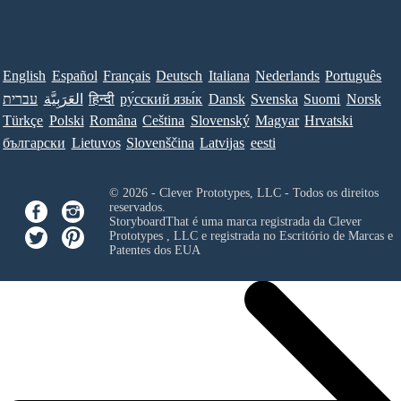
English
Español
Français
Deutsch
Italiana
Nederlands
Português
עברית
العَرَبِيَّة
हिन्दी
ру́сский язы́к
Dansk
Svenska
Suomi
Norsk
Türkçe
Polski
Româna
Ceština
Slovenský
Magyar
Hrvatski
български
Lietuvos
Slovenščina
Latvijas
eesti
© 2026 - Clever Prototypes, LLC - Todos os direitos
reservados.
StoryboardThat é uma marca registrada da
Clever
Prototypes , LLC
e registrada no Escritório de Marcas e
Patentes dos EUA