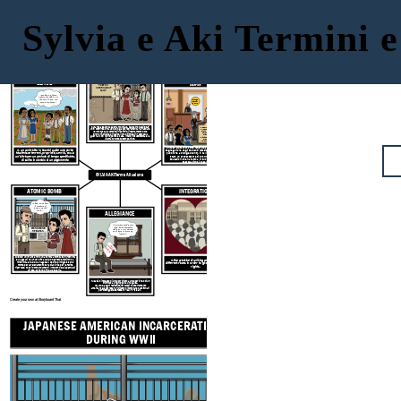
Sylvia e Aki Termini e
JAPANESE AMERICAN INCARCERATION
DURING WWII
Gonzalo Méndez v. Westminster School
LEASE
District
POSTON
INTERNMENT
CAMP
"We have a farm,
Sylvia thought. For
the first time, our
Orange
very own farm."
County
Court
Durante la seconda guerra mondiale, il governo degli Stati
In February 1946, Judge Paul
Uniti costrinse circa 120.000 giapponesi americani a lasciare
J. McCormick decided in favor
of the Mexican-American
le loro case e trasferirsi in centri di internamento dove
parents. Ruling that the
furono rinchiusi e privati dei loro diritti per il resto della
Orange County school
guerra. Molti hanno perso la casa, i mezzi di sussistenza e la
districts violated the "equal
libertà durante questo periodo.
protection" rights of
Mexican-American citizens.
Un
caso 1945-1947 corte federale che ha sfidato la
n. un contratto in base al quale una parte
segregazione degli studenti messicani dalle scuole
trasferisce terreni, proprietà, servizi, ecc. a
pubbliche a Orange County, in California.
Il caso è
un'altra per un periodo di tempo specificato,
stato un predecessore di Brown vs Board of
Education, che ha fatto a livello nazionale la
di solito in cambio di un pagamento
segregazione illegale.
periodico.
SYLVIA AKI
Terms Allusions
ATOMIC BOMB
INTEGRATION
"That's not how
I imagined
peace would
Westminster Main School
look."
ALLEGIANCE
"I'm imprisoned in this
camp, being denied my
ATOMIC BOMB
rights as a U.S. citizen,
HITS JAPAN
and I have to prove my
loyalty?"
Leave
Liquidazione
Applicazione
Gli Stati Uniti lanciarono una bomba atomica su Hiroshima
e Nagasaki nel 1945. Circa 140.000 persone morirono a
n.
the practice of uniting people from
Hiroshima e 74.000 a Nagasaki. Decine di migliaia sono
different races in order to give people equal
morte per avvelenamento da radiazioni e per le ferite
rights.
riportate. Dopo i bombardamenti, l'Impero del Giappone si
arrese, ponendo fine alla guerra.
n. lealtà o impegno di un subordinato a un superiore o di un
individuo a un gruppo oa una causa.
Nel 1943, a ogni residente nei campi di internamento
americano giapponese fu richiesto di compilare questionari
per distinguere se fossero "leali" o "sleali".
Create your own at Storyboard That
JAPANESE AMERICAN INCARCERATION
DURING WWII