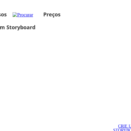
sos
Preços
um Storyboard
CRIE 
STORYB