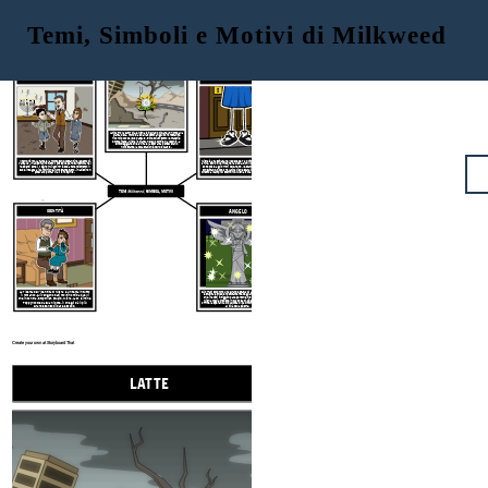
Temi, Simboli e Motivi di Milkweed
LATTE
TRIONFO DELLO SPIRITO UMANO
LE SCARPE DI JANINA
Janina trova euforbia e Misha è in grado di dare un nome alla
pianta bella, morbida e dall'aspetto angelico nonostante
ricordi poco del suo passato. È cresciuto sotto le macerie
bombardate. Misha lo pianta nel suo cortile da vecchio, a
simboleggiare che la vita e la speranza perseverano
nonostante la devastazione dell'Olocausto.
Il terrorismo, la fame e la morte sono costanti nel ghetto di
Misha è affascinata nel vedere per la prima volta le scarpe di
Varsavia. I nazisti fanno tutto il possibile per disumanizzare i
Janina. Sono in vernice nera lucida. Con il passare del tempo e
residenti ebrei. Il signor Milgrom riesce a tenersi stretto il
sottoposte agli orrori del Ghetto, le scarpe si sporcano e si
suo e insegna ai bambini che, nonostante tutto, i nazisti non
consumano. Dopo che Janina viene scaraventata su un treno
potevano portar via il loro spirito.
diretto ai campi di sterminio, Misha trova una scarpa lacera.
TEMI
Milkweed,
SIMBOLI, MOTIVI
ANGELO
IDENTITÀ
Gli orfani scoprono una grande statua di un angelo. Misha ne
La ricerca dell'identità di Misha è un tema in tutto
è stupita e chiede ripetutamente degli angeli. La brutalità
il romanzo. Gli vengono dati molti nomi da quelli
che i nazisti infliggono alle persone intorno a lui fa sì che
che incontra: Stopthief, stupid, Misha, Jack e infine
Misha voglia credere in qualcosa di più grande di lui, per
Poppynoodle da sua nipote, il che gli dà il più
offrire la speranza di qualcosa di pacifico, bello e amorevole
grande senso di pace e scopo.
al di là della guerra.
Create your own at Storyboard That
LATTE
LE SCARPE 