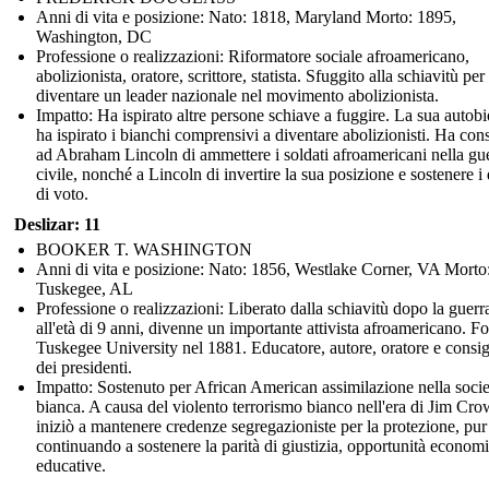
Anni di vita e posizione: Nato: 1818, Maryland Morto: 1895,
Washington, DC
Professione o realizzazioni: Riformatore sociale afroamericano,
abolizionista, oratore, scrittore, statista. Sfuggito alla schiavitù per
diventare un leader nazionale nel movimento abolizionista.
Impatto: Ha ispirato altre persone schiave a fuggire. La sua autobi
ha ispirato i bianchi comprensivi a diventare abolizionisti. Ha cons
ad Abraham Lincoln di ammettere i soldati afroamericani nella gu
civile, nonché a Lincoln di invertire la sua posizione e sostenere i d
di voto.
Deslizar: 11
BOOKER T. WASHINGTON
Anni di vita e posizione: Nato: 1856, Westlake Corner, VA Morto
Tuskegee, AL
Professione o realizzazioni: Liberato dalla schiavitù dopo la guerra
all'età di 9 anni, divenne un importante attivista afroamericano. F
Tuskegee University nel 1881. Educatore, autore, oratore e consig
dei presidenti.
Impatto: Sostenuto per African American assimilazione nella socie
bianca. A causa del violento terrorismo bianco nell'era di Jim Cro
iniziò a mantenere credenze segregazioniste per la protezione, pur
continuando a sostenere la parità di giustizia, opportunità econom
educative.