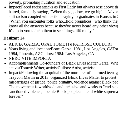
poverty, promoting nutrition and education.
Impact: Faced racist attacks as First Lady but always rose above t
hatred, famously saying, "When they go low, we go high." Advoc
anti-racism coupled with action, saying to graduates in Kansas in
"When you encounter folks who...hold prejudices...who think the
know all the answers because they've never heard any other view
It's up to you to help them to see things differently."
Deslizar: 24
ALICIA GARZA, OPAL TOMETI e PATRISSE CULLORI
Years living and location:Born: Garza: 1981, Los Angeles, CATo
1984, Phoenix, AZCullors: 1984: Los Angeles, CA
NERO VITE IMPORTA
Accomplishments: Co-founders of Black Lives Matter.Garza: Writ
activistTometi: Writer, activistCullors: Artist, activist
Impact: Following the acquittal of the murderer of unarmed teenag
Trayvon Martin in 2013, organized Black Lives Matter to protest
miscarriages of justice, police brutality, violence against Black pe
The movement is worldwide and inclusive and works to "end stat
sanctioned violence, liberate Black people and end white suprem
forever."