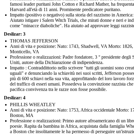
famosi leader puritani John Cotton e Richard Mather, ha frequent
Harvard all'età di 11 anni. Prominente predicatore puritano.
Impatto (positivo o negativo) sulla storia del razzismo in America:
Aiutato istigare i Salem Witch Trials, che mirati donne e neri e ind
come "minacce diaboliche". Ha aiutato ad approvare leggi razzist
Deslizar: 3
THOMAS JEFFERSON
Anni di vita e posizione: Nato: 1743, Shadwell, VA Morto: 1826,
Monticello, VA
Professione o realizzazioni: Padre fondatore, 3 ° presidente degli S
Uniti, autore della Dichiarazione di indipendenza.
Impatto : Contraddittorio nello scrivere "tutti gli uomini sono creat
uguali" e denunciando la schiavitù nei suoi scritti, Jefferson poss
più di 600 schiavi nella sua vita, approfittando del loro lavoro forz
del traffico di esseri umani. Possedeva la convinzione razzista che
pacifica convivenza tra le razze non fosse possibile.
Deslizar: 4
PHILLIS WHEATLEY
Anni di vita e posizione: Nato: 1753, Africa occidentale Morto: 1
Boston, MA
Professione o realizzazioni: Primo autore afroamericano di un libr
poesie. Rapita da bambina in Africa, acquistata dalla famiglia Wh
a Boston che insolitamente le ha permesso di perseguire un'istruzi