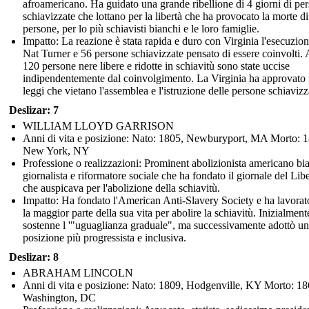
afroamericano. Ha guidato una grande ribellione di 4 giorni di pe
schiavizzate che lottano per la libertà che ha provocato la morte d
persone, per lo più schiavisti bianchi e le loro famiglie.
Impatto: La reazione è stata rapida e duro con Virginia l'esecuzion
Nat Turner e 56 persone schiavizzate pensato di essere coinvolti. 
120 persone nere libere e ridotte in schiavitù sono state uccise
indipendentemente dal coinvolgimento. La Virginia ha approvato
leggi che vietano l'assemblea e l'istruzione delle persone schiavizz
Deslizar: 7
WILLIAM LLOYD GARRISON
Anni di vita e posizione: Nato: 1805, Newburyport, MA Morto: 
New York, NY
Professione o realizzazioni: Prominent abolizionista americano bi
giornalista e riformatore sociale che ha fondato il giornale del Libe
che auspicava per l'abolizione della schiavitù.
Impatto: Ha fondato l'American Anti-Slavery Society e ha lavorat
la maggior parte della sua vita per abolire la schiavitù. Inizialment
sostenne l '"uguaglianza graduale", ma successivamente adottò u
posizione più progressista e inclusiva.
Deslizar: 8
ABRAHAM LINCOLN
Anni di vita e posizione: Nato: 1809, Hodgenville, KY Morto: 18
Washington, DC