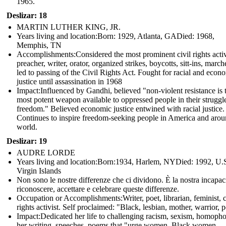
1965.
Deslizar: 18
MARTIN LUTHER KING, JR.
Years living and location:Born: 1929, Atlanta, GADied: 1968,
Memphis, TN
Accomplishments: Considered the most prominent civil rights activ
preacher, writer, orator, organized strikes, boycotts, sitt-ins, march
led to passing of the Civil Rights Act. Fought for racial and econ
justice until assassination in 1968
Impact: Influenced by Gandhi, believed "non-violent resistance is 
most potent weapon available to oppressed people in their struggle
freedom." Believed economic justice entwined with racial justice.
Continues to inspire freedom-seeking people in America and arou
world.
Deslizar: 19
AUDRE LORDE
Years living and location:Born:1934, Harlem, NYDied: 1992, U.
Virgin Islands
Non sono le nostre differenze che ci dividono. È la nostra incapaci
riconoscere, accettare e celebrare queste differenze.
Occupation or Accomplishments: Writer, poet, librarian, feminist, c
rights activist. Self proclaimed: "Black, lesbian, mother, warrior, p
Impact:Dedicated her life to challenging racism, sexism, homopho
her writing, speeches, poems that "urge women, Black women