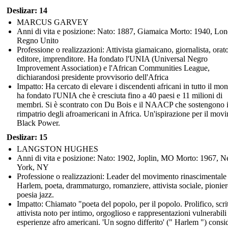
Deslizar: 14
MARCUS GARVEY
Anni di vita e posizione: Nato: 1887, Giamaica Morto: 1940, Lon
Regno Unito
Professione o realizzazioni: Attivista giamaicano, giornalista, orato
editore, imprenditore. Ha fondato l'UNIA (Universal Negro
Improvement Association) e l'African Communities League,
dichiarandosi presidente provvisorio dell'Africa
Impatto: Ha cercato di elevare i discendenti africani in tutto il mo
ha fondato l'UNIA che è cresciuta fino a 40 paesi e 11 milioni di
membri. Si è scontrato con Du Bois e il NAACP che sostengono i
rimpatrio degli afroamericani in Africa. Un'ispirazione per il mov
Black Power.
Deslizar: 15
LANGSTON HUGHES
Anni di vita e posizione: Nato: 1902, Joplin, MO Morto: 1967, 
York, NY
Professione o realizzazioni: Leader del movimento rinascimentale
Harlem, poeta, drammaturgo, romanziere, attivista sociale, pionier
poesia jazz.
Impatto: Chiamato "poeta del popolo, per il popolo. Prolifico, scri
attivista noto per intimo, orgoglioso e rappresentazioni vulnerabili
esperienze afro americani. 'Un sogno differito' (" Harlem ") consi