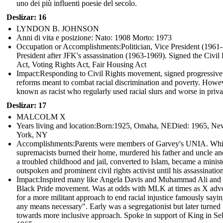
uno dei più influenti poesie del secolo.
Deslizar: 16
LYNDON B. JOHNSON
Anni di vita e posizione: Nato: 1908 Morto: 1973
Occupation or Accomplishments: Politician, Vice President (1961
President after JFK's assassination (1963-1969). Signed the Civil
Act, Voting Rights Act, Fair Housing Act
Impact: Responding to Civil Rights movement, signed progressive
reforms meant to combat racial discrimination and poverty. Howe
known as racist who regularly used racial slurs and worse in priva
Deslizar: 17
MALCOLM X
Years living and location:Born:1925, Omaha, NEDied: 1965, N
York, NY
Accomplishments: Parents were members of Garvey's UNIA. Whi
supremacists burned their home, murdered his father and uncle and
a troubled childhood and jail, converted to Islam, became a minist
outspoken and prominent civil rights activist until his assassination
Impact: Inspired many like Angela Davis and Muhammad Ali and 
Black Pride movement. Was at odds with MLK at times as X adv
for a more militant approach to end racial injustice famously sayi
any means necessary". Early was a segregationist but later turned
towards more inclusive approach. Spoke in support of King in Se