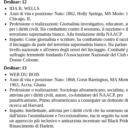
Deslizar: 12
IDA B. WELLS
Anni di vita e posizione: Nato: 1862, Holly Springs, MS Morto: 
Chicago, IL
Professione o realizzazioni: Giornalista investigativo, educatore, at
per i diritti civili. Ha combattuto contro il sessismo, il razzismo e il
terrorismo suprematista bianco. Alla fondazione della NAACP
Impatto: Come giornalista e scrittore, ha combattuto contro il razz
il linciaggio da parte del terrorista suprematista bianco. Ha parlato
livello nazionale e all'estero degli orrori del linciaggio. Combatté p
suffragio femminile fondando l'Associazione Nazionale del Club 
Donne Colorate.
Deslizar: 13
WEB DU BOIS
Anni di vita e posizione: Nato: 1868, Great Barrington, MA Mort
1963, Accra, Ghana
Professione o realizzazioni: Sociologo afroamericano, socialista, s
attivista per i diritti civili, autore, co-fondatore del NAACP, pro
panafricanismo. Primo afroamericano a conseguire un dottorato di
ricerca ad Harvard.
Impatto: Intellettuale, attivista per i diritti civili che ha sostenuto si
dall'inizio l'assimilazione e l'eccezionalismo, ma in seguito ha sos
un approccio più inclusivo e antirazzista incentrato sul Black Pride
Rinascimento di Harlem.