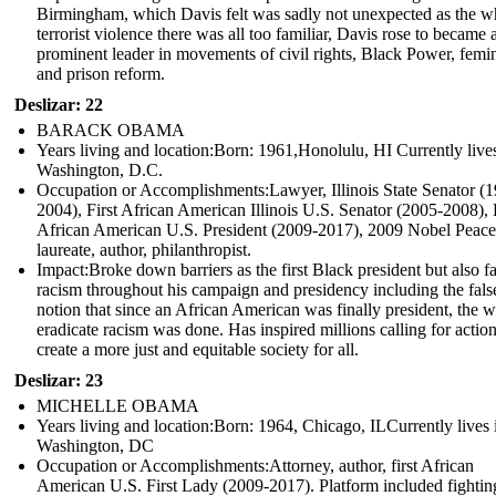
Birmingham, which Davis felt was sadly not unexpected as the w
terrorist violence there was all too familiar, Davis rose to became 
prominent leader in movements of civil rights, Black Power, femi
and prison reform.
Deslizar: 22
BARACK OBAMA
Years living and location:Born: 1961,Honolulu, HI Currently lives
Washington, D.C.
Occupation or Accomplishments: Lawyer, Illinois State Senator (
2004), First African American Illinois U.S. Senator (2005-2008), F
African American U.S. President (2009-2017), 2009 Nobel Peace
laureate, author, philanthropist.
Impact: Broke down barriers as the first Black president but also f
racism throughout his campaign and presidency including the fals
notion that since an African American was finally president, the w
eradicate racism was done. Has inspired millions calling for action
create a more just and equitable society for all.
Deslizar: 23
MICHELLE OBAMA
Years living and location:Born: 1964, Chicago, ILCurrently lives 
Washington, DC
Occupation or Accomplishments: Attorney, author, first African
American U.S. First Lady (2009-2017). Platform included fightin