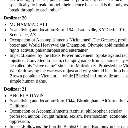
specifically, to break through their silence because it is the only w
break through to each other."
Deslizar: 20
MUHAMMAD ALI
Years living and location:Born: 1942, Louisville, KYDied: 2016,
Scottsdale, AZ
Occupation or Accomplishments: Nicknamed: The Greatest, profe
boxer and World Heavyweight Champion, Olympic gold medalist,
rights activist, philanthropist and entertainer
Impact:Lauded by the Black Power movement. Spoke against raci
injustice. Converted to Islam, changing name from Cassius Clay 
he called his "slave name" similar to Malcolm X. Protested the V
War draft saying the war was unjust and why should he "drop b
Brown people in Vietnam. . . while [Blacks] in Louisville are . . .
simple human rights.
Deslizar: 21
ANGELA DAVIS
Years living and location:Born:1944, Birmingham, AlCurrently liv
California
Occupation or Accomplishments: Activist, philosopher, scholar,
professor, author. Fought racism, sexism, heterosexism, economic
oppression.
Impact: Following the horrific Baptist Church Bombing in her nat