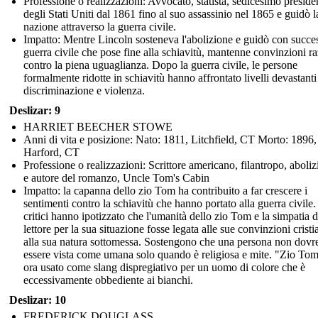
Professione o realizzazioni: Avvocato, statista, sedicesimo preside
degli Stati Uniti dal 1861 fino al suo assassinio nel 1865 e guidò l
nazione attraverso la guerra civile.
Impatto: Mentre Lincoln sosteneva l'abolizione e guidò con succe
guerra civile che pose fine alla schiavitù, mantenne convinzioni ra
contro la piena uguaglianza. Dopo la guerra civile, le persone
formalmente ridotte in schiavitù hanno affrontato livelli devastanti
discriminazione e violenza.
Deslizar: 9
HARRIET BEECHER STOWE
Anni di vita e posizione: Nato: 1811, Litchfield, CT Morto: 1896,
Harford, CT
Professione o realizzazioni: Scrittore americano, filantropo, aboliz
e autore del romanzo, Uncle Tom's Cabin
Impatto: la capanna dello zio Tom ha contribuito a far crescere i
sentimenti contro la schiavitù che hanno portato alla guerra civile. 
critici hanno ipotizzato che l'umanità dello zio Tom e la simpatia d
lettore per la sua situazione fosse legata alle sue convinzioni cristi
alla sua natura sottomessa. Sostengono che una persona non dovr
essere vista come umana solo quando è religiosa e mite. "Zio Tom
ora usato come slang dispregiativo per un uomo di colore che è
eccessivamente obbediente ai bianchi.
Deslizar: 10
FREDERICK DOUGLASS