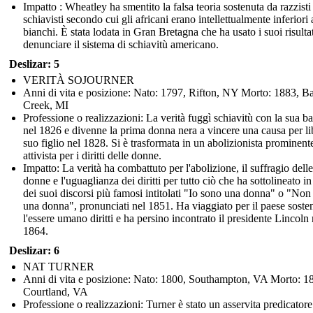
Impatto : Wheatley ha smentito la falsa teoria sostenuta da razzisti
schiavisti secondo cui gli africani erano intellettualmente inferiori 
bianchi. È stata lodata in Gran Bretagna che ha usato i suoi risultat
denunciare il sistema di schiavitù americano.
Deslizar: 5
VERITÀ SOJOURNER
Anni di vita e posizione: Nato: 1797, Rifton, NY Morto: 1883, Ba
Creek, MI
Professione o realizzazioni: La verità fuggì schiavitù con la sua 
nel 1826 e divenne la prima donna nera a vincere una causa per li
suo figlio nel 1828. Si è trasformata in un abolizionista prominent
attivista per i diritti delle donne.
Impatto: La verità ha combattuto per l'abolizione, il suffragio delle
donne e l'uguaglianza dei diritti per tutto ciò che ha sottolineato i
dei suoi discorsi più famosi intitolati "Io sono una donna" o "Non
una donna", pronunciati nel 1851. Ha viaggiato per il paese sost
l'essere umano diritti e ha persino incontrato il presidente Lincoln 
1864.
Deslizar: 6
NAT TURNER
Anni di vita e posizione: Nato: 1800, Southampton, VA Morto: 1
Courtland, VA
Professione o realizzazioni: Turner è stato un asservita predicatore