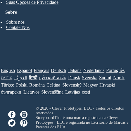
Suas Opções de Privacidade
Sobre
Sobre nós
Contate-Nos
English
Español
Français
Deutsch
Italiana
Nederlands
Português
עברית
العَرَبِيَّة
हिन्दी
ру́сский язы́к
Dansk
Svenska
Suomi
Norsk
Türkçe
Polski
Româna
Ceština
Slovenský
Magyar
Hrvatski
български
Lietuvos
Slovenščina
Latvijas
eesti
© 2026 - Clever Prototypes, LLC - Todos os direitos
reservados.
StoryboardThat é uma marca registrada da
Clever
Prototypes , LLC
e registrada no Escritório de Marcas e
Patentes dos EUA