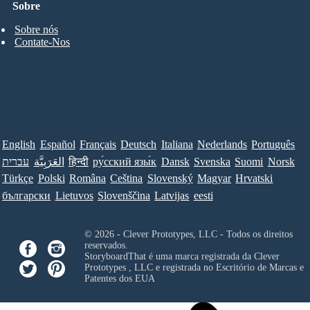
Sobre
Sobre nós
Contate-Nos
English
Español
Français
Deutsch
Italiana
Nederlands
Português
עברית
العَرَبِيَّة
हिन्दी
ру́сский язы́к
Dansk
Svenska
Suomi
Norsk
Türkçe
Polski
Româna
Ceština
Slovenský
Magyar
Hrvatski
български
Lietuvos
Slovenščina
Latvijas
eesti
© 2026 - Clever Prototypes, LLC - Todos os direitos
reservados.
StoryboardThat é uma marca registrada da
Clever
Prototypes , LLC
e registrada no Escritório de Marcas e
Patentes dos EUA