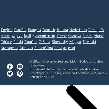
English
Español
Français
Deutsch
Italiana
Nederlands
Português
עברית
العَرَبِيَّة
हिन्दी
ру́сский язы́к
Dansk
Svenska
Suomi
Norsk
Türkçe
Polski
Româna
Ceština
Slovenský
Magyar
Hrvatski
български
Lietuvos
Slovenščina
Latvijas
eesti
© 2026 - Clever Prototypes, LLC - Todos os direitos
reservados.
StoryboardThat é uma marca registrada da
Clever
Prototypes , LLC
e registrada no Escritório de Marcas e
Patentes dos EUA