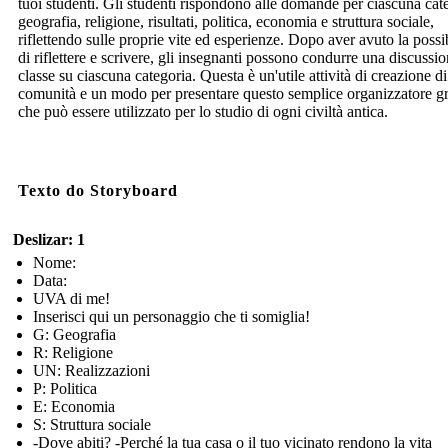
tuoi studenti. Gli studenti rispondono alle domande per ciascuna cat
geografia, religione, risultati, politica, economia e struttura sociale,
riflettendo sulle proprie vite ed esperienze. Dopo aver avuto la possib
di riflettere e scrivere, gli insegnanti possono condurre una discussio
classe su ciascuna categoria. Questa è un'utile attività di creazione di
comunità e un modo per presentare questo semplice organizzatore gr
che può essere utilizzato per lo studio di ogni civiltà antica.
Texto do Storyboard
Deslizar: 1
Nome:
Data:
UVA di me!
Inserisci qui un personaggio che ti somiglia!
G: Geografia
R: Religione
UN: Realizzazioni
P: Politica
E: Economia
S: Struttura sociale
-Dove abiti? -Perché la tua casa o il tuo vicinato rendono la vita