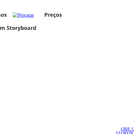
sos
Preços
um Storyboard
CRIE 
STORYB