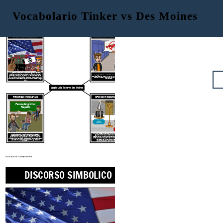
Vocabolario Tinker vs Des Moines
DISCORSO SIMBOLICO
DISCORSO INFIAMMATORIO
Il discorso simbolico è un termine legale usato per
descrivere forme di comunicazione non verbali come il
Il linguaggio infiammatorio è definito come un discorso che può
bruciare la bandiera, i bracciali e il bruciare le carte da
suscitare eccitazione, rabbia, violenza o rivolte. Discorsi come parole
tiro. Il discorso simbolico è protetto dal 1 ° emendamento
di combattimento e minacce vere non sono protetti dal Primo
Emendamento.
fintanto che non è visto come una minaccia diretta per gli
altri.
Vocabolario Tinker vs Des Moines
PROCESSO EDUCATIVO
OPINIONE DISSENZIENTE
Parola del giorno:
Rispetto
Opinione dissenziente
Parere della maggioranza
Un'opinione dissenziente è l'opinione presentata da un
Storicamente, i tribunali tendono a valutare se
giudice che non è d'accordo con l'opinione della
l'espressione o il discorso in classe interrompono il
maggioranza. Un'opinione dissenziente rappresenta il
processo educativo. Il processo educativo è il sistema
lato del caso che "ha perso". Se una sentenza della Corte
finalizzato alla capacità di una scuola di condurre obiettivi
Suprema è 7-2, la parte che ha solo due voti
e processi di apprendimento definiti agli studenti
rappresenterebbe l'opinione dissenziente.
coinvolti.
Create your own at Storyboard That
DISCORSO SIMBOLICO