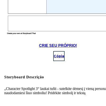
CRIE SEU PRÓPRIO!
Cópia
Storyboard Descrição
„Character Spotlight 3“ laukai tušti - sutelkite dėmesį į vieną person
naudodamiesi šiuo simboliu! Pridėkite simbolį ir tekstą