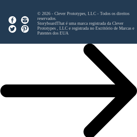
© 2026 - Clever Prototypes, LLC - Todos os direitos
reservados.
StoryboardThat é uma marca registrada da
Clever
Prototypes , LLC
e registrada no Escritório de Marcas e
Patentes dos EUA