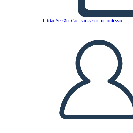
Iniciar Sessão
Cadastre-se como professor
Copie este storyboard
CRIAR UM STORYBOARD
REPRODUZIR APRESENTAÇÃO DE SLIDES
LEIA PRA MIM