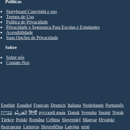
Políticas
Storyboard Copyright e uso
Termos de Uso
Política de Privacidade
Privacidade e Segurança Para Escolas e Estudantes
Acessibilidade
Suas Opções de Privacidade
Sobre
Sobre nós
Contate-Nos
English
Español
Français
Deutsch
Italiana
Nederlands
Português
עברית
العَرَبِيَّة
हिन्दी
ру́сский язы́к
Dansk
Svenska
Suomi
Norsk
Türkçe
Polski
Româna
Ceština
Slovenský
Magyar
Hrvatski
български
Lietuvos
Slovenščina
Latvijas
eesti