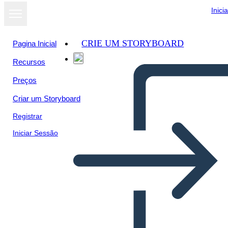
Inici
CRIE UM STORYBOARD
Pagina Inicial
Recursos
Ver como
Preços
apresentação
de slides
Criar um Storyboard
Registrar
Iniciar Sessão
3 Simbolių „Spotlight“
Laukai Tušti