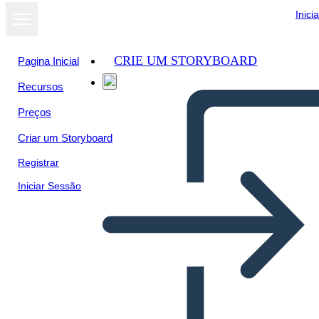
Inici
CRIE UM STORYBOARD
Pagina Inicial
Recursos
Preços
Criar um Storyboard
Registrar
Iniciar Sessão
Dilemos Pavyzdžiai -
Apibrėžimo Šablonas