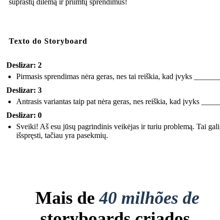
suprastų dilemą ir priimtų sprendimus!
Texto do Storyboard
Deslizar: 2
Pirmasis sprendimas nėra geras, nes tai reiškia, kad įvyks ______
Deslizar: 3
Antrasis variantas taip pat nėra geras, nes reiškia, kad įvyks ___
Deslizar: 0
Sveiki! Aš esu jūsų pagrindinis veikėjas ir turiu problemą. Tai gal
išspręsti, tačiau yra pasekmių.
Mais de
40 milhões de
storyboards criados.