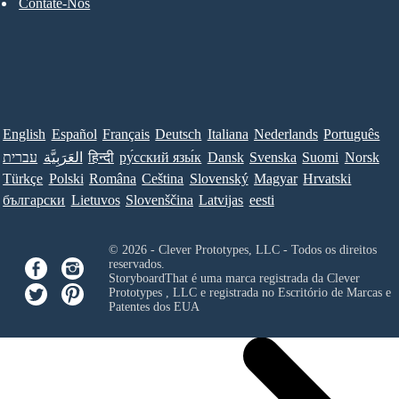
Contate-Nos
English
Español
Français
Deutsch
Italiana
Nederlands
Português
עברית
العَرَبِيَّة
हिन्दी
ру́сский язы́к
Dansk
Svenska
Suomi
Norsk
Türkçe
Polski
Româna
Ceština
Slovenský
Magyar
Hrvatski
български
Lietuvos
Slovenščina
Latvijas
eesti
© 2026 - Clever Prototypes, LLC - Todos os direitos
reservados.
StoryboardThat é uma marca registrada da
Clever
Prototypes , LLC
e registrada no Escritório de Marcas e
Patentes dos EUA