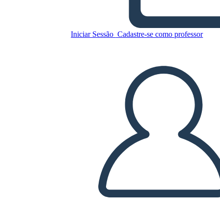
Copie este storyboard
Iniciar Sessão
Cadastre-se como professor
CRIAR UM STORYBOARD
REPRODUZIR APRESENTAÇÃO DE SLIDES
LEIA PRA MIM