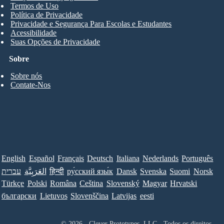
Termos de Uso
Política de Privacidade
Privacidade e Segurança Para Escolas e Estudantes
Acessibilidade
Suas Opções de Privacidade
Sobre
Sobre nós
Contate-Nos
English
Español
Français
Deutsch
Italiana
Nederlands
Português
עברית
العَرَبِيَّة
हिन्दी
ру́сский язы́к
Dansk
Svenska
Suomi
Norsk
Türkçe
Polski
Româna
Ceština
Slovenský
Magyar
Hrvatski
български
Lietuvos
Slovenščina
Latvijas
eesti
© 2026 - Clever Prototypes, LLC - Todos os direitos