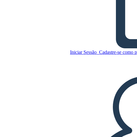
Cartão Postal Virgínia
Copie este storyboard
Iniciar Sessão
Cadastre-se como p
CRIAR UM STORYBOARD
Copie este storyboard
CRIAR UM STORYBOARD
REPRODUZIR APRESENTAÇÃO DE
SLIDES
LEIA PRA MIM