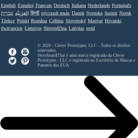
English
Español
Français
Deutsch
Italiana
Nederlands
Português
עברית
العَرَبِيَّة
हिन्दी
ру́сский язы́к
Dansk
Svenska
Suomi
Norsk
Türkçe
Polski
Româna
Ceština
Slovenský
Magyar
Hrvatski
български
Lietuvos
Slovenščina
Latvijas
eesti
© 2026 - Clever Prototypes, LLC - Todos os direitos
reservados.
StoryboardThat é uma marca registrada da
Clever
Prototypes , LLC
e registrada no Escritório de Marcas e
Patentes dos EUA