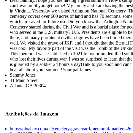
Dear Sammy,I hope you are having a great summer! How's camp?
can't wait until you get home! My family and I are having the best
in Virginia. Yesterday we visited Arlington National Cemetery. T
cemetery covers over 600 acres of land and has 70 sections, some
which are saved for future use.Did you know that Arlington Nati
Cemetery started during the Civil War and is a burial place for pe
who served in the U.S. military? U.S. Presidents are eligible to be
there, and many prominent civilian figures have been buried there
well. We visited the grave of JKF, and I thought that the Eternal 
was cool. My favorite part of the visit was the Tomb of the Unkn
This memorial was established in 1921 to honor unidentified soldi
who lost their lives during war. I was so surprised to learn that th
is guarded by a soldier 24 hours a day!Talk to you soon and can't 
hear all about your summer!Your pal,James
Sammy Jones
31 Main Street
Atlanta, GA 30304
Atribuições da Imagem
https://pixabay.com/en/cemetery-graveyard-memorial-markers-26