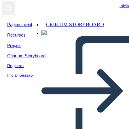
Inici
CRIE UM STORYBOARD
Pagina Inicial
Recursos
Ver como
Preços
apresentação
de slides
Criar um Storyboard
Registrar
Iniciar Sessão
Combinando 5