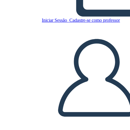
Copie este storyboard
Iniciar Sessão
Cadastre-se como professor
CRIAR UM STORYBOARD
REPRODUZIR APRESENTAÇÃO DE SLIDES
LEIA PRA MIM