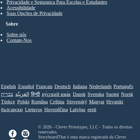
Privacidade e Segurança Para Escolas e Estudantes
Acessibilidade
Suas Opções de Privacidade
Sobre
Sobre nós
Contate-Nos
English
Español
Français
Deutsch
Italiana
Nederlands
Português
עברית
العَرَبِيَّة
हिन्दी
ру́сский язы́к
Dansk
Svenska
Suomi
Norsk
Türkçe
Polski
Româna
Ceština
Slovenský
Magyar
Hrvatski
български
Lietuvos
Slovenščina
Latvijas
eesti
© 2026 - Clever Prototypes, LLC - Todos os direitos
reservados.
StoryboardThat é uma marca registrada da
Clever