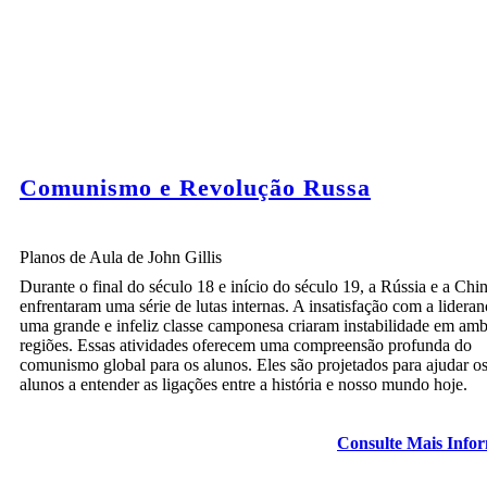
Teoria: Governo não Será Necessário ele vai Desaparecer
Comunismo e Revolução Russa
Planos de Aula de John Gillis
Durante o final do século 18 e início do século 19, a Rússia e a Chi
enfrentaram uma série de lutas internas. A insatisfação com a lideran
uma grande e infeliz classe camponesa criaram instabilidade em amb
regiões. Essas atividades oferecem uma compreensão profunda do
comunismo global para os alunos. Eles são projetados para ajudar o
alunos a entender as ligações entre a história e nosso mundo hoje.
Escritórios do governo
fechados
Consulte Mais Info