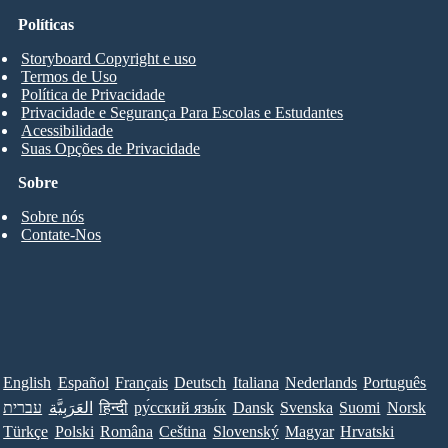
Políticas
Storyboard Copyright e uso
Termos de Uso
Política de Privacidade
Privacidade e Segurança Para Escolas e Estudantes
Acessibilidade
Suas Opções de Privacidade
Sobre
Sobre nós
Contate-Nos
English
Español
Français
Deutsch
Italiana
Nederlands
Português
עברית
العَرَبِيَّة
हिन्दी
ру́сский язы́к
Dansk
Svenska
Suomi
Norsk
Türkçe
Polski
Româna
Ceština
Slovenský
Magyar
Hrvatski