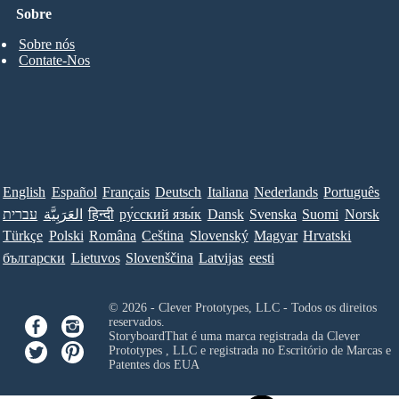
Sobre
Sobre nós
Contate-Nos
English
Español
Français
Deutsch
Italiana
Nederlands
Português
עברית
العَرَبِيَّة
हिन्दी
ру́сский язы́к
Dansk
Svenska
Suomi
Norsk
Türkçe
Polski
Româna
Ceština
Slovenský
Magyar
Hrvatski
български
Lietuvos
Slovenščina
Latvijas
eesti
© 2026 - Clever Prototypes, LLC - Todos os direitos
reservados.
StoryboardThat é uma marca registrada da
Clever
Prototypes , LLC
e registrada no Escritório de Marcas e
Patentes dos EUA