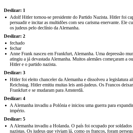
A Gestapo invadiu o Anexo Secreto e os ocupantes foram
Deslizar: 1
capturados. Os francos, Van Daans e Dussel foram enviados
para campos na Alemanha.
Adolf Hitler tornou-se presidente do Partido Nazista. Hitler foi ca
persuadir e incitar as multidões com seu carisma enervante. Ele c
os judeus pelo declínio da Alemanha.
Deslizar: 2
fechado
fechar
Anne Frank nasceu em Frankfurt, Alemanha. Uma depressão mun
atingiu a já devastada Alemanha. Muitos alemães começaram a ou
Hitler e o partido nazista.
Deslizar: 3
Hitler foi eleito chanceler da Alemanha e dissolveu a legislatura a
Legend
Reichstag. Hitler emitiu muitas leis anti-judeus. Os Francos deix
Frankfurt e se mudaram para Amsterdã.
3 Years and 0 Days
Deslizar: 4
A Alemanha invadiu a Polónia e iniciou uma guerra para expandir
Time Break
império.
Create your own at Storyboard That
Deslizar: 5
A Alemanha invadiu a Holanda. O país foi ocupado por soldados
Image Attributions:
Auschwitz I (https://www.flickr.com/photos/vippe/868313177/) - vipeldo - License: Attribution (http://creativecommons.o
nazistas. Os judeus que viviam lá, como os francos, foram perseg