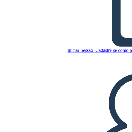
Cronograma de Anne Frank
Copie este storyboard
Iniciar Sessão
Cadastre-se como p
CRIAR UM STORYBOARD
Copie este storyboard
CRIAR UM STORYBOARD
REPRODUZIR APRESENTAÇÃO DE
SLIDES
LEIA PRA MIM