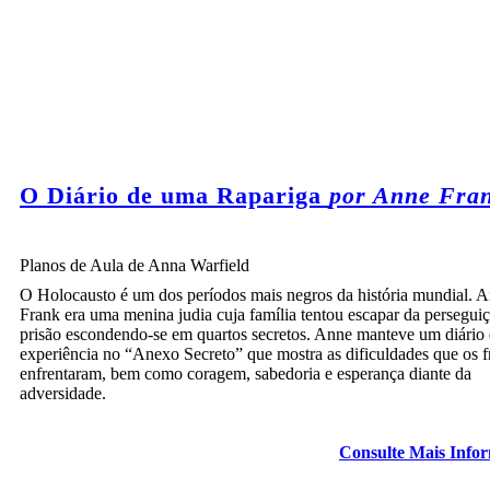
Hitler foi eleito chanceler da Alemanha e dissolveu a
legislatura alemã, o Reichstag. Hitler emitiu muitas leis anti-
judeus. Os Francos deixaram Frankfurt e se mudaram para
Amsterdã.
O Diário de uma Rapariga
por Anne Fra
Planos de Aula de Anna Warfield
O Holocausto é um dos períodos mais negros da história mundial. 
Frank era uma menina judia cuja família tentou escapar da persegui
prisão escondendo-se em quartos secretos. Anne manteve um diário 
experiência no “Anexo Secreto” que mostra as dificuldades que os f
enfrentaram, bem como coragem, sabedoria e esperança diante da
adversidade.
Consulte Mais Info