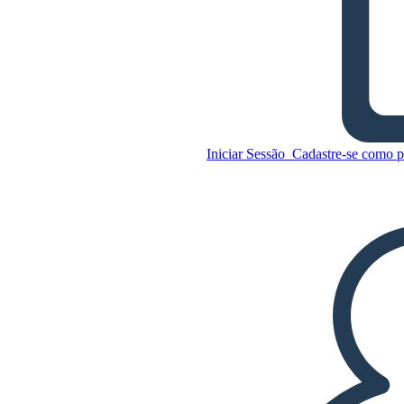
Curiosidades Sobre Virgínia
Copie este storyboard
CRIAR UM STORYBOARD
Iniciar Sessão
Cadastre-se como p
Copie este storyboard
CRIAR UM STORYBOARD
REPRODUZIR APRESENTAÇÃO DE
SLIDES
LEIA PRA MIM