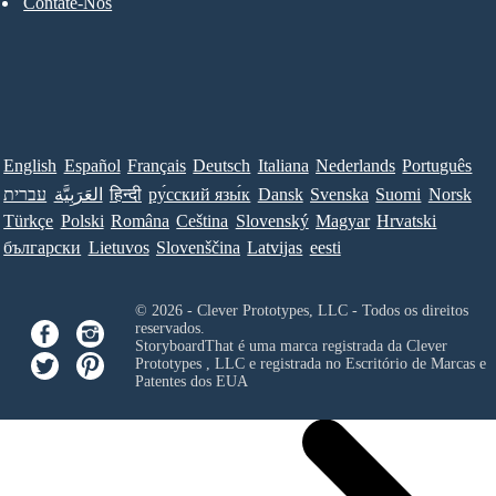
Contate-Nos
English
Español
Français
Deutsch
Italiana
Nederlands
Português
עברית
العَرَبِيَّة
हिन्दी
ру́сский язы́к
Dansk
Svenska
Suomi
Norsk
Türkçe
Polski
Româna
Ceština
Slovenský
Magyar
Hrvatski
български
Lietuvos
Slovenščina
Latvijas
eesti
© 2026 - Clever Prototypes, LLC - Todos os direitos
reservados.
StoryboardThat é uma marca registrada da
Clever
Prototypes , LLC
e registrada no Escritório de Marcas e
Patentes dos EUA