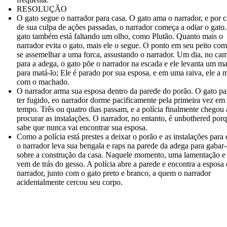
RESOLUÇÃO
O gato segue o narrador para casa. O gato ama o narrador, e por 
de sua culpa de ações passadas, o narrador começa a odiar o gato
gato também está faltando um olho, como Plutão. Quanto mais o
narrador evita o gato, mais ele o segue. O ponto em seu peito co
se assemelhar a uma forca, assustando o narrador. Um dia, no ca
para a adega, o gato põe o narrador na escada e ele levanta um 
para matá-lo; Ele é parado por sua esposa, e em uma raiva, ele a 
com o machado.
O narrador arma sua esposa dentro da parede do porão. O gato pa
ter fugido, eo narrador dorme pacificamente pela primeira vez em
tempo. Três ou quatro dias passam, e a polícia finalmente chegou 
procurar as instalações. O narrador, no entanto, é unbothered porq
sabe que nunca vai encontrar sua esposa.
Como a polícia está prestes a deixar o porão e as instalações para
o narrador leva sua bengala e raps na parede da adega para gabar-
sobre a construção da casa. Naquele momento, uma lamentação e 
vem de trás do gesso. A polícia abre a parede e encontra a esposa
narrador, junto com o gato preto e branco, a quem o narrador
acidentalmente cercou seu corpo.