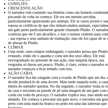
CONFLITO
CRESCENTE AÇÃO
O narrador está contando sua história como um homem condenad
piscando de volta ao começo. Ele era um menino peculiar,
particularmente apaixonado por animais. Ele se casou jovem e su
esposa se certificou de que eles tinham muitos animais, especialm
um gato preto particularmente grande chamado Plutão. O narrado
confessa que ele é um alcoólico, e isso o tornou violento para co
- sua esposa e seus animais de estimação, mas ele foi capaz de se
de abusar de Plutão.
CLÍMAX
Uma noite, num estupor embriagado, o narrador pensa que Plutão 
evitando, então ele o apanha e corta um dos seus olhos. Ele está
envergonhado no presente de sua ação, mas naquela época, sua
vergonha só durou um pouco. Plutão, é claro, evitou o narrador e
narrador começou a ficar irritado com isso.
AÇÃO CAÍDA
O narrador fica tão zangado com a evasão de Plutão que um dia, 
decide pendurá-lo de uma árvore. Mais tarde naquela noite, a casa
inteira do narrador queima. No dia seguinte, o narrador visita as r
da casa e encontra na parede de pé uma imagem de um gato com
corda em volta do pescoço. O narrador explica isso, mas ainda as
abalado. Ele começa a procurar um gato novo, e encontra um gra
preto com uma mancha branca no peito em uma das tabernas que 
freqüenta.