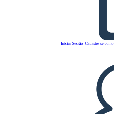
Diagrama do Gráfico Para o
Gato Preto
Iniciar Sessão
Cadastre-se como 
Copie este storyboard
CRIAR UM STORYBOARD
Copie este storyboard
CRIAR UM STORYBOARD
REPRODUZIR APRESENTAÇÃO DE
SLIDES
LEIA PRA MIM