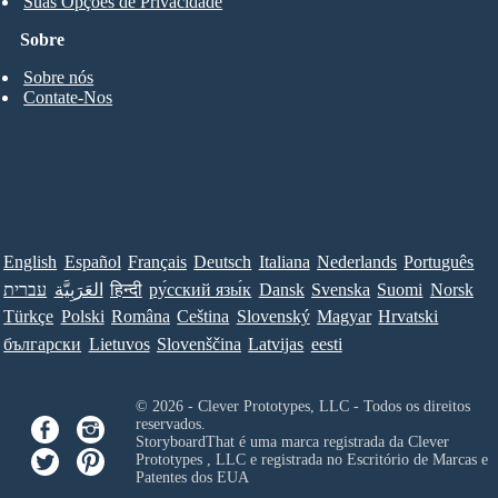
Suas Opções de Privacidade
Sobre
Sobre nós
Contate-Nos
English
Español
Français
Deutsch
Italiana
Nederlands
Português
עברית
العَرَبِيَّة
हिन्दी
ру́сский язы́к
Dansk
Svenska
Suomi
Norsk
Türkçe
Polski
Româna
Ceština
Slovenský
Magyar
Hrvatski
български
Lietuvos
Slovenščina
Latvijas
eesti
© 2026 - Clever Prototypes, LLC - Todos os direitos
reservados.
StoryboardThat é uma marca registrada da
Clever
Prototypes , LLC
e registrada no Escritório de Marcas e
Patentes dos EUA