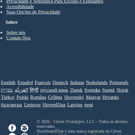
Privacidade e Segurança Para Escolas e Estudantes
Acessibilidade
Suas Opções de Privacidade
Sobre
Sobre nós
Contate-Nos
English
Español
Français
Deutsch
Italiana
Nederlands
Português
עברית
العَرَبِيَّة
हिन्दी
ру́сский язы́к
Dansk
Svenska
Suomi
Norsk
Türkçe
Polski
Româna
Ceština
Slovenský
Magyar
Hrvatski
български
Lietuvos
Slovenščina
Latvijas
eesti
© 2026 - Clever Prototypes, LLC - Todos os direitos
reservados.
StoryboardThat é uma marca registrada da
Clever