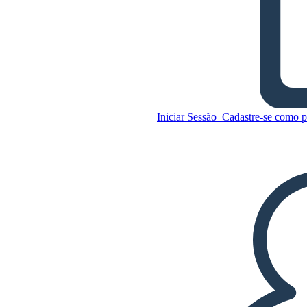
imagem de movimentos
iluminados
Copie este storyboard
CRIAR UM STORYBOARD
Iniciar Sessão
Cadastre-se como p
REPRODUZIR APRESENTAÇÃO DE SLIDES
LEIA PRA MIM