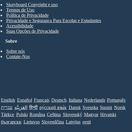
Storyboard Copyright e uso
Termos de Uso
Política de Privacidade
Privacidade e Segurança Para Escolas e Estudantes
Acessibilidade
Suas Opções de Privacidade
Sobre
Sobre nós
Contate-Nos
English
Español
Français
Deutsch
Italiana
Nederlands
Português
עברית
العَرَبِيَّة
हिन्दी
ру́сский язы́к
Dansk
Svenska
Suomi
Norsk
Türkçe
Polski
Româna
Ceština
Slovenský
Magyar
Hrvatski
български
Lietuvos
Slovenščina
Latvijas
eesti