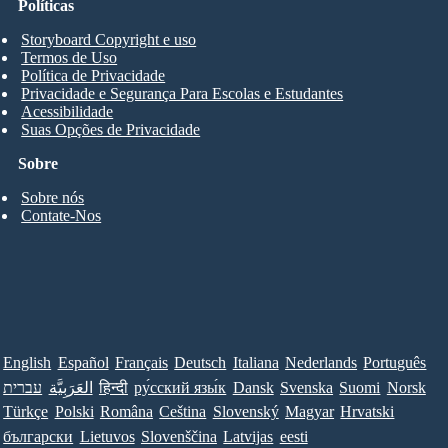
Políticas
Storyboard Copyright e uso
Termos de Uso
Política de Privacidade
Privacidade e Segurança Para Escolas e Estudantes
Acessibilidade
Suas Opções de Privacidade
Sobre
Sobre nós
Contate-Nos
English
Español
Français
Deutsch
Italiana
Nederlands
Português
עברית
العَرَبِيَّة
हिन्दी
ру́сский язы́к
Dansk
Svenska
Suomi
Norsk
Türkçe
Polski
Româna
Ceština
Slovenský
Magyar
Hrvatski
български
Lietuvos
Slovenščina
Latvijas
eesti