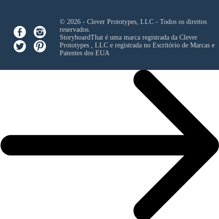
© 2026 - Clever Prototypes, LLC - Todos os direitos
reservados.
StoryboardThat é uma marca registrada da
Clever
Prototypes , LLC
e registrada no Escritório de Marcas e
Patentes dos EUA