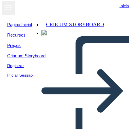
Inici
CRIE UM STORYBOARD
Pagina Inicial
Recursos
Ver como
Preços
apresentação
de slides
Criar um Storyboard
Registrar
Iniciar Sessão
Informações da IU-3