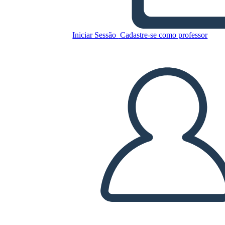
Iniciar Sessão
Cadastre-se como professor
Copie este storyboard
CRIAR UM STORYBOARD
REPRODUZIR APRESENTAÇÃO DE SLIDES
LEIA PRA MIM