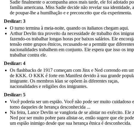
Sadie finalmente o acompanha anos mais tarde, ele foi adotado p
família americana. Miss Sadie decide não revelar sua identidade, 
de poupar-lhe a humilhação e e preconceito que ela experimenta.
Deslizar: 3
O turno termina à meia-noite, quando os italianos chegam aqui.
Arthur Devlin tira proveito da necessidade de trabalho dos imigran
fazendo-os trabalhar longas horas por baixos salários. Ele encoraj
tensão entre grupos étnicos, recusando-se a permitir que diferente
nacionalidades trabalhem em conjunto. Ele espera que isso os im
trabalhar contra ele.
Deslizar: 4
Os flashbacks de 1917 começam com Jinx e Ned correndo em um 
de KKK. O KKK é forte em Manifest devido à sua grande popul
imigrante. Os membros klan se opõem às diferentes raças,
nacionalidades e religiões dos imigrantes.
Deslizar: 5
Você poderia ser um espião. Você não pode ser muito cuidadoso 
torno daqueles de herança desconhecida ...
Na feira, Lance Devlin se vangloria de se alistar no exército. Ele
Ned por ser muito pobre para alistar-se, então sugere que ele pode
um espião inimigo desde que sua herança étnica é desconhecida.