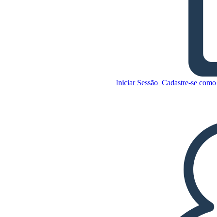
Lua sobre temas manifestos
Iniciar Sessão
Cadastre-se como 
Copie este storyboard
CRIAR UM STORYBOARD
Copie este storyboard
CRIAR UM STORYBOARD
REPRODUZIR APRESENTAÇÃO DE
SLIDES
LEIA PRA MIM