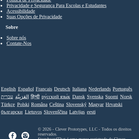
Privacidade e Segurança Para Escolas e Estudantes
Acessibilidade
Suas Opções de Privacidade
Sobre
Sobre nós
Contate-Nos
English
Español
Français
Deutsch
Italiana
Nederlands
Português
עברית
العَرَبِيَّة
हिन्दी
ру́сский язы́к
Dansk
Svenska
Suomi
Norsk
Türkçe
Polski
Româna
Ceština
Slovenský
Magyar
Hrvatski
български
Lietuvos
Slovenščina
Latvijas
eesti
© 2026 - Clever Prototypes, LLC - Todos os direitos
reservados.