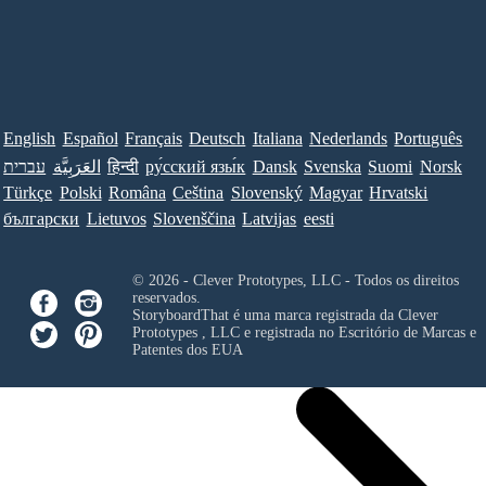
English
Español
Français
Deutsch
Italiana
Nederlands
Português
עברית
العَرَبِيَّة
हिन्दी
ру́сский язы́к
Dansk
Svenska
Suomi
Norsk
Türkçe
Polski
Româna
Ceština
Slovenský
Magyar
Hrvatski
български
Lietuvos
Slovenščina
Latvijas
eesti
© 2026 - Clever Prototypes, LLC - Todos os direitos
reservados.
StoryboardThat é uma marca registrada da
Clever
Prototypes , LLC
e registrada no Escritório de Marcas e
Patentes dos EUA