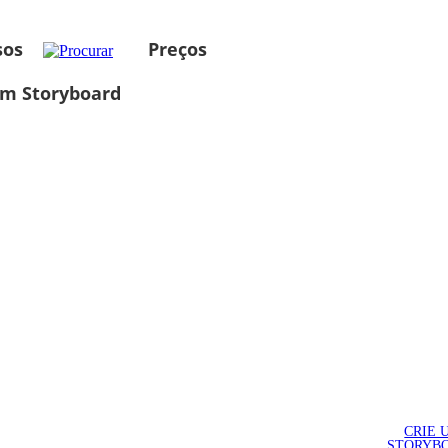
sos
Preços
um Storyboard
CRIE 
STORYB