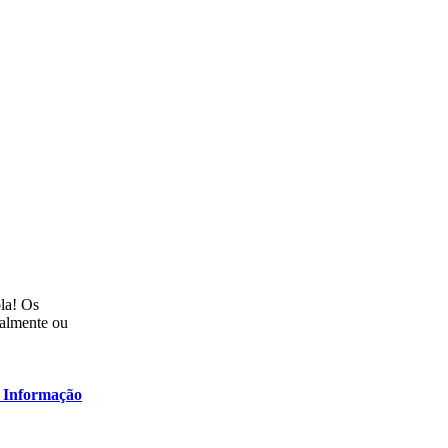
ola! Os
talmente ou
 Informação