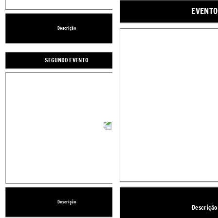
EVENTO
Descrição
Descrição
Create your own at Storyboard That
SEGUNDO EVENTO
TERCEIRO EVENTO
Descrição
Descrição
Descrição