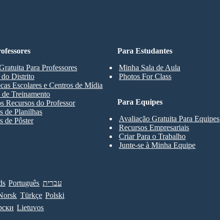
ofessores
Para Estudantes
Gratuita Para Professores
Minha Sala de Aula
 do Distrito
Photos For Class
ecas Escolares e Centros de Mídia
 de Treinamento
Para Equipes
s Recursos do Professor
 de Planilhas
Avaliação Gratuita Para Equipes
 de Pôster
Recursos Empresariais
Criar Para o Trabalho
Junte-se à Minha Equipe
ds
Português
עברית
Norsk
Türkçe
Polski
рски
Lietuvos