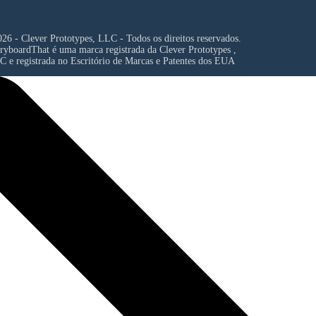
26 - Clever Prototypes, LLC - Todos os direitos reservados.
ryboardThat é uma marca registrada da
Clever Prototypes ,
C
e registrada no Escritório de Marcas e Patentes dos EUA