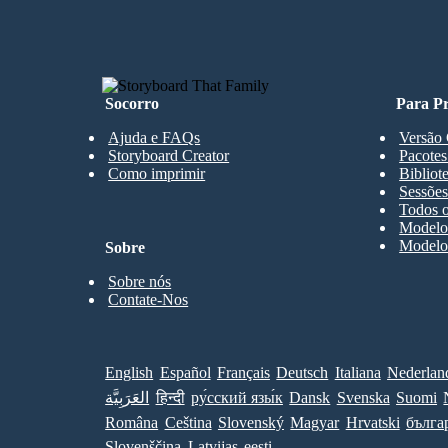
Socorro
Para Pr
Ajuda e FAQs
Versão 
Storyboard Creator
Pacotes
Como imprimir
Bibliot
Sessões
Todos o
Modelos
Modelos
Sobre
Sobre nós
Contate-Nos
English
Español
Français
Deutsch
Italiana
Nederlan
العَرَبِيَّة
हिन्दी
ру́сский язы́к
Dansk
Svenska
Suomi
Româna
Ceština
Slovenský
Magyar
Hrvatski
бълга
Slovenščina
Latvijas
eesti