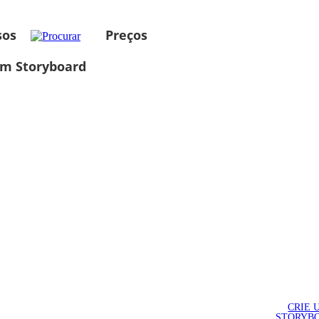
sos
Preços
um Storyboard
CRIE 
STORYB