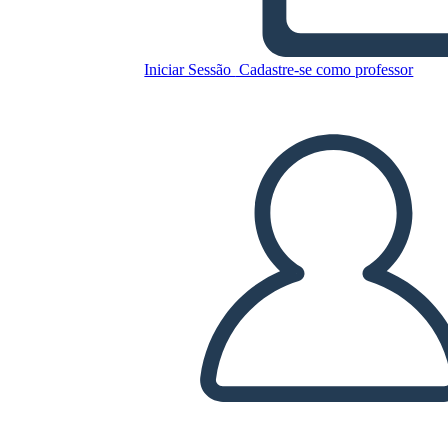
Iniciar Sessão
Cadastre-se como professor
Copie este storyboard
CRIAR UM STORYBOARD
REPRODUZIR APRESENTAÇÃO DE SLIDES
LEIA PRA MIM