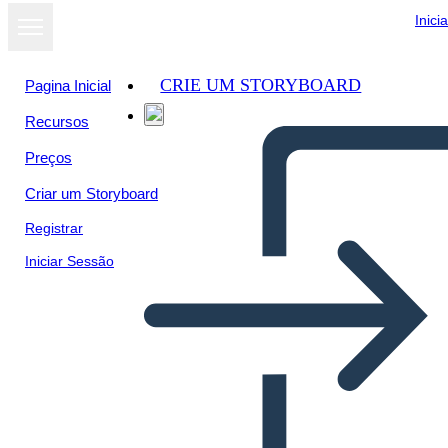
Inici
CRIE UM STORYBOARD
Pagina Inicial
Recursos
Ver como
Preços
apresentação
de slides
Criar um Storyboard
Registrar
Iniciar Sessão
Modelo de Tabuleiro de Jogo
de Temporada