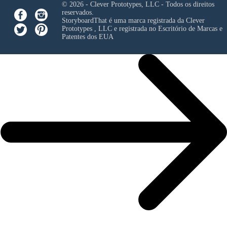
© 2026 - Clever Prototypes, LLC - Todos os direitos
reservados.
StoryboardThat é uma marca registrada da
Clever
Prototypes , LLC
e registrada no Escritório de Marcas e
Patentes dos EUA