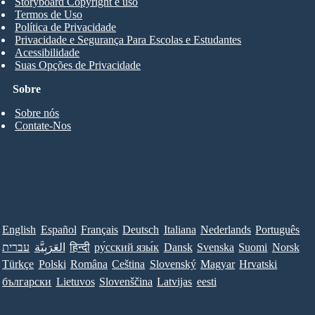
Storyboard Copyright e uso
Termos de Uso
Política de Privacidade
Privacidade e Segurança Para Escolas e Estudantes
Acessibilidade
Suas Opções de Privacidade
Sobre
Sobre nós
Contate-Nos
English
Español
Français
Deutsch
Italiana
Nederlands
Português
עברית
العَرَبِيَّة
हिन्दी
ру́сский язы́к
Dansk
Svenska
Suomi
Norsk
Türkçe
Polski
Româna
Ceština
Slovenský
Magyar
Hrvatski
български
Lietuvos
Slovenščina
Latvijas
eesti