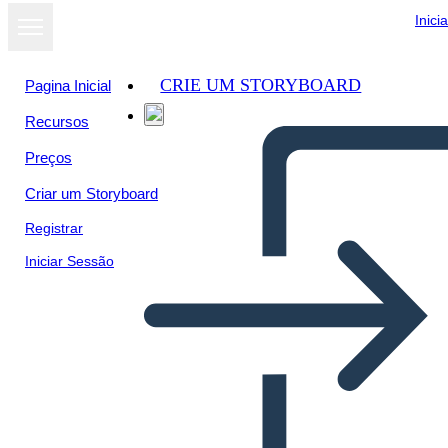
Inici
CRIE UM STORYBOARD
Pagina Inicial
Recursos
Preços
Criar um Storyboard
Registrar
Iniciar Sessão
Monomito - Parte Três -
Unificação ou Transformação