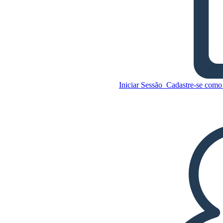
Mudança de Opinião -
Revolução Científica
Iniciar Sessão
Cadastre-se como 
Copie este storyboard
CRIAR UM STORYBOARD
Copie este storyboard
CRIAR UM STORYBOARD
REPRODUZIR APRESENTAÇÃO DE
SLIDES
LEIA PRA MIM