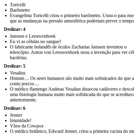
Toricelli
Barômetro
Evangelista Toricelli criou o primeiro barómetro. Usou-o para mos
que as mudanças na pressão atmosférica poderiam prever o tempo
Deslizar: 4
Janssen e Leeuwenhoek
Eu vi as células no sangue!
O fabricante holandês de óculos Zacharias Janssen inventou o
telescópio. Anton von Leeuwenhoek usou a invenção para ver cél
bactérias.
Deslizar: 5
Vesalius
Hmmm ... Os seres humanos são muito mais sofisticados do que 
como porcos ...
O médico flamengo Andreas Vesalius dissecou cadáveres e desco
uma fisiologia humana muito mais sofisticada do que se acreditav
anteriormente.
Deslizar: 6
Jenner
Imunidade!
Vírus da Cowpox
O médico britânico, Edward Jenner, criou a primeira vacina do m