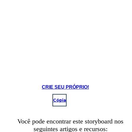
Image Attributions:
Jupiter (https://www.flickr.com/photos/tonynetone/2468480803/) - tonynetone - License: Attribution (http://creativecom
The Fighting Cocks - pub in Moseley - Temperature Gauge / Barometer (https://www.flickr.com/photos/ell-r-brown/417801758
Microscope (https://www.flickr.com/photos/calsidyrose/4483215956/) - Calsidyrose - License: Attribution (http://creat
CRIE SEU PRÓPRIO!
Cópia
Você pode encontrar este storyboard nos
seguintes artigos e recursos: