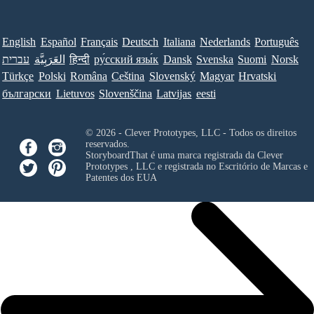
English
Español
Français
Deutsch
Italiana
Nederlands
Português
עברית
العَرَبِيَّة
हिन्दी
ру́сский язы́к
Dansk
Svenska
Suomi
Norsk
Türkçe
Polski
Româna
Ceština
Slovenský
Magyar
Hrvatski
български
Lietuvos
Slovenščina
Latvijas
eesti
© 2026 - Clever Prototypes, LLC - Todos os direitos
reservados.
StoryboardThat é uma marca registrada da
Clever
Prototypes , LLC
e registrada no Escritório de Marcas e
Patentes dos EUA