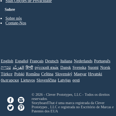
Suas Opções de Privacidade
Sobre
Sobre nós
Contate-Nos
English
Español
Français
Deutsch
Italiana
Nederlands
Português
עברית
العَرَبِيَّة
हिन्दी
ру́сский язы́к
Dansk
Svenska
Suomi
Norsk
Türkçe
Polski
Româna
Ceština
Slovenský
Magyar
Hrvatski
български
Lietuvos
Slovenščina
Latvijas
eesti
© 2026 - Clever Prototypes, LLC - Todos os direitos
reservados.
StoryboardThat é uma marca registrada da
Clever
Prototypes , LLC
e registrada no Escritório de Marcas e
Patentes dos EUA