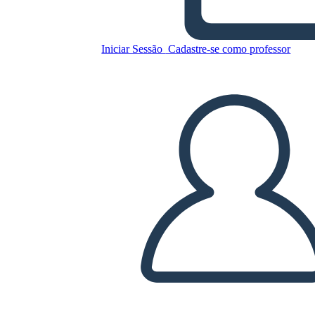
Iniciar Sessão
Cadastre-se como professor
Novo modelo de anotações do
professor para criar página 3
(preto e branco)
Copie este storyboard
CRIAR UM STORYBOARD
REPRODUZIR APRESENTAÇÃO DE SLIDES
LEIA PRA MIM