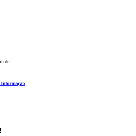
ém de
 Informação
!