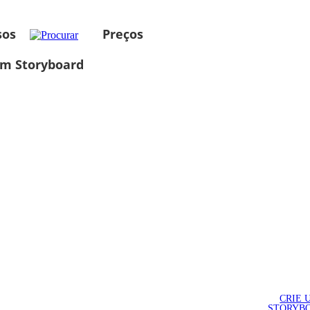
sos
Preços
um Storyboard
CRIE 
STORYB