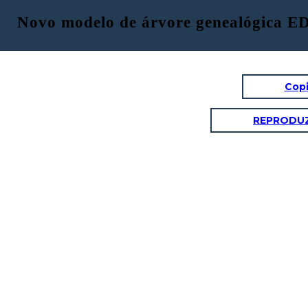
Novo modelo de árvore genealógica ED
Copi
REPRODUZ