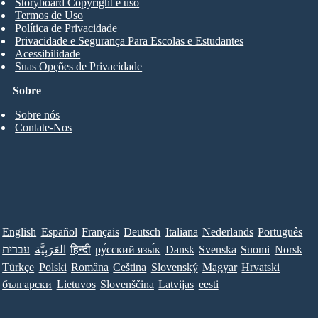
Storyboard Copyright e uso
Termos de Uso
Política de Privacidade
Privacidade e Segurança Para Escolas e Estudantes
Acessibilidade
Suas Opções de Privacidade
Sobre
Sobre nós
Contate-Nos
English
Español
Français
Deutsch
Italiana
Nederlands
Português
עברית
العَرَبِيَّة
हिन्दी
ру́сский язы́к
Dansk
Svenska
Suomi
Norsk
Türkçe
Polski
Româna
Ceština
Slovenský
Magyar
Hrvatski
български
Lietuvos
Slovenščina
Latvijas
eesti