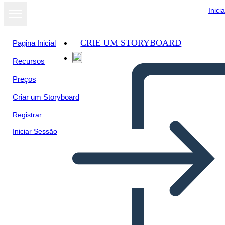
Inici
CRIE UM STORYBOARD
Pagina Inicial
Recursos
Ver como
Preços
apresentação
de slides
Criar um Storyboard
Registrar
Iniciar Sessão
Paisagem do Gráfico de