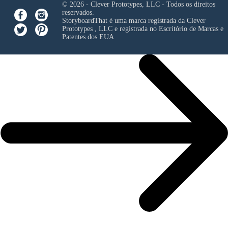
© 2026 - Clever Prototypes, LLC - Todos os direitos
reservados.
StoryboardThat é uma marca registrada da
Clever
Prototypes , LLC
e registrada no Escritório de Marcas e
Patentes dos EUA