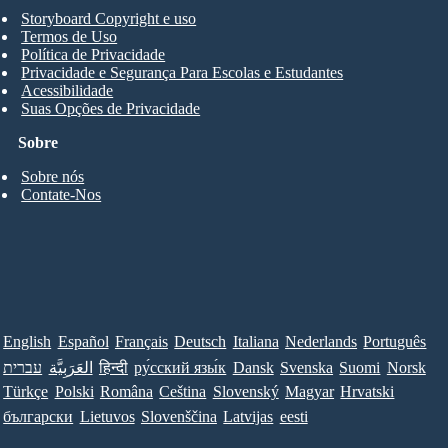
Storyboard Copyright e uso
Termos de Uso
Política de Privacidade
Privacidade e Segurança Para Escolas e Estudantes
Acessibilidade
Suas Opções de Privacidade
Sobre
Sobre nós
Contate-Nos
English
Español
Français
Deutsch
Italiana
Nederlands
Português
עברית
العَرَبِيَّة
हिन्दी
ру́сский язы́к
Dansk
Svenska
Suomi
Norsk
Türkçe
Polski
Româna
Ceština
Slovenský
Magyar
Hrvatski
български
Lietuvos
Slovenščina
Latvijas
eesti