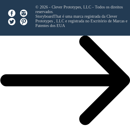
© 2026 - Clever Prototypes, LLC - Todos os direitos
reservados.
StoryboardThat é uma marca registrada da
Clever
Prototypes , LLC
e registrada no Escritório de Marcas e
Patentes dos EUA