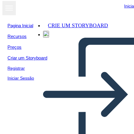
Inici
CRIE UM STORYBOARD
Pagina Inicial
Recursos
Ver como
Preços
apresentação
de slides
Criar um Storyboard
Registrar
Iniciar Sessão
Pôster de Procurado 1