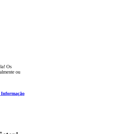
ola! Os
talmente ou
 Informação