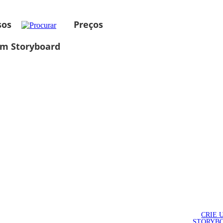
sos
Preços
um Storyboard
CRIE 
STORYB