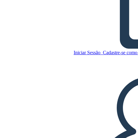
Uma Passa no sol Temas e
Símbolos
Copie este storyboard
Iniciar Sessão
Cadastre-se como 
CRIAR UM STORYBOARD
Copie este storyboard
CRIAR UM STORYBOARD
REPRODUZIR APRESENTAÇÃO DE
SLIDES
LEIA PRA MIM