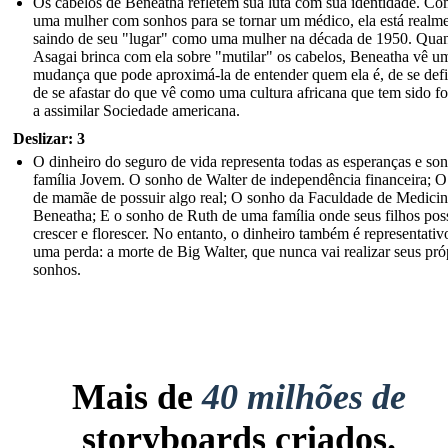
Os cabelos de Beneatha refletem sua luta com sua identidade. C
uma mulher com sonhos para se tornar um médico, ela está realm
saindo de seu "lugar" como uma mulher na década de 1950. Qua
Asagai brinca com ela sobre "mutilar" os cabelos, Beneatha vê u
mudança que pode aproximá-la de entender quem ela é, de se defi
de se afastar do que vê como uma cultura africana que tem sido f
a assimilar Sociedade americana.
Deslizar: 3
O dinheiro do seguro de vida representa todas as esperanças e so
família Jovem. O sonho de Walter de independência financeira; 
de mamãe de possuir algo real; O sonho da Faculdade de Medicin
Beneatha; E o sonho de Ruth de uma família onde seus filhos po
crescer e florescer. No entanto, o dinheiro também é representativ
uma perda: a morte de Big Walter, que nunca vai realizar seus pró
sonhos.
Mais de
40 milhões de
storyboards criados.