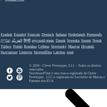
English
Español
Français
Deutsch
Italiana
Nederlands
Português
עברית
العَرَبِيَّة
हिन्दी
ру́сский язы́к
Dansk
Svenska
Suomi
Norsk
Türkçe
Polski
Româna
Ceština
Slovenský
Magyar
Hrvatski
български
Lietuvos
Slovenščina
Latvijas
eesti
© 2026 - Clever Prototypes, LLC - Todos os direitos
reservados.
StoryboardThat é uma marca registrada da
Clever
Prototypes , LLC
e registrada no Escritório de Marcas e
Patentes dos EUA