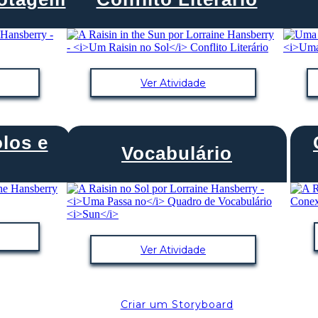
Ver Atividade
los e
Vocabulário
Ver Atividade
Criar um Storyboard