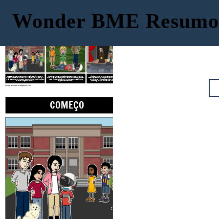
Wonder BME Resumo
COMEÇO
MEIO
FIM
Auggie Pullman nasceu com anormalidades físicas que o
Despite a hard year, Auggie's classmates stick up for him
Principal, Mr. Tushman, congratulates Auggie for his
mantiveram estudando em casa até os 12 anos. Ele começa a
when he is assaulted by older kids while in the woods on the
tremendous courage and perseverence. Auggie receives a
5ª série em uma nova escola e tem que lidar com a dificuldade
class trip. Even students who once teased Auggie come
standing ovation. Auggie says everyone should get a
de fazer amigos e valentões.
together to defend him.
standing ovation at least once in their lifetime.
Create your own at Storyboard That
COMEÇO
MEIO