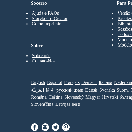
Socorro
Para Pr
Ajuda e FAQs
Versão 
Storyboard Creator
Pacotes
Como imprimir
Bibliot
Sessões
Todos o
Modelos
Modelos
Sobre
Sobre nós
Contate-Nos
English
Español
Français
Deutsch
Italiana
Nederlan
العَرَبِيَّة
हिन्दी
ру́сский язы́к
Dansk
Svenska
Suomi
Româna
Ceština
Slovenský
Magyar
Hrvatski
бълга
Slovenščina
Latvijas
eesti