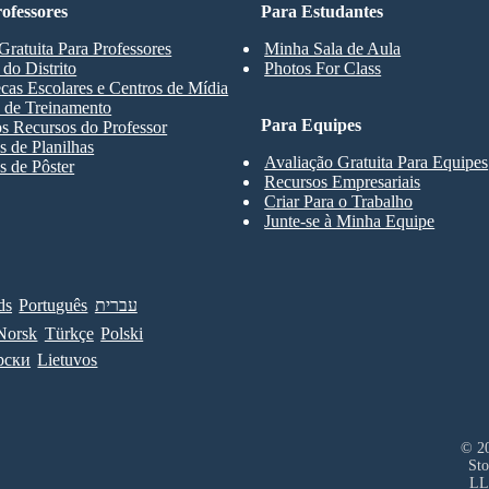
ofessores
Para Estudantes
Gratuita Para Professores
Minha Sala de Aula
 do Distrito
Photos For Class
ecas Escolares e Centros de Mídia
 de Treinamento
Para Equipes
s Recursos do Professor
 de Planilhas
Avaliação Gratuita Para Equipes
 de Pôster
Recursos Empresariais
Criar Para o Trabalho
Junte-se à Minha Equipe
ds
Português
עברית
Norsk
Türkçe
Polski
рски
Lietuvos
© 20
Sto
LL