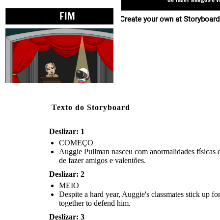
FIM
Create your own at Storyboard
Texto do Storyboard
Deslizar: 1
COMEÇO
Auggie Pullman nasceu com anormalidades físicas q
Principal, Mr. Tushman, congratulates Auggie for his
tremendous courage and perseverence. Auggie receives a
de fazer amigos e valentões.
standing ovation. Auggie says everyone should get a
standing ovation at least once in their lifetime.
Deslizar: 2
MEIO
Despite a hard year, Auggie's classmates stick up f
together to defend him.
Deslizar: 3