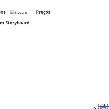
sos
Preços
um Storyboard
CRIE 
STORYB