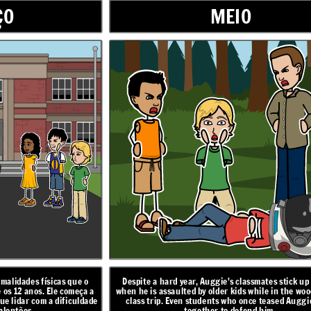
ÇO
MEIO
stick up for him
Principal, Mr. Tushman, congratulates Auggie for his
n the woods on the
tremendous courage and perseverence. Auggie receives a
sed Auggie come
standing ovation. Auggie says everyone should get a
standing ovation at least once in their lifetime.
Auggie for his
alidades físicas que o
Despite a hard year, Auggie's classmates stick up
uggie receives a
os 12 anos. Ele começa a
when he is assaulted by older kids while in the wo
e should get a
ir lifetime.
ue lidar com a dificuldade
class trip. Even students who once teased Augg
alentões.
together to defend him.