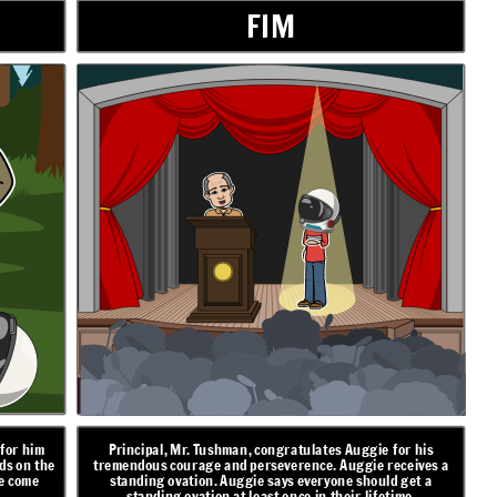
FIM
 for him
Principal, Mr. Tushman, congratulates Auggie for his
ods on the
tremendous courage and perseverence. Auggie receives a
ie come
standing ovation. Auggie says everyone should get a
standing ovation at least once in their lifetime.