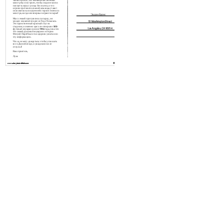
также полагал, что знаменитый Зеленый
монстр был построен, чтобы люди не могли
смотреть игры с улицы бесплатно, и что
игроки противоположной команды ставят
свои имена на внутренней стороне Зеленого
монстра, когда они впервые играют в парке!
Эндрю Барнс
Мы с семьей прогулялись по парку, и я
увидел знаменитое кресло Теда Уильямса.
15 Washington Street
Это единственный красный стул на
стадионе, и именно здесь он совершил 502-
Los Angeles, CA 90014
футовый хоумран в июне 1946 года; пока что
это самый длинный хоумран в истории
Фенуэй-Парк! Было так здорово узнать всю
эту информацию.
Что ж, не могу дождаться, чтобы услышать
все о Диснейленде, и увидимся после
отпуска!
Ваш приятель,
Лука
www.storyboardthat.com