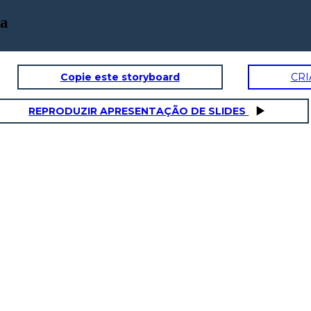
са
Copie este storyboard
CRI
REPRODUZIR APRESENTAÇÃO DE SLIDES
Взаимодействи
е с другими
людьми
Навсегда
рю Барнс
hington Street
eles, CA 90014