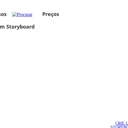
sos
Preços
um Storyboard
CRIE 
STORYB