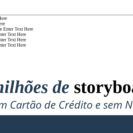
_________________________________________________________
Here
ere
e Enter Text Here
nter Text Here
nter Text Here
nter Text Here
ilhões de
storybo
 Cartão de Crédito e sem N
Para Experimentar!