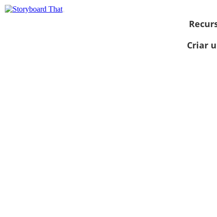
Recur
Criar 
Ver como
apresentação
de slides