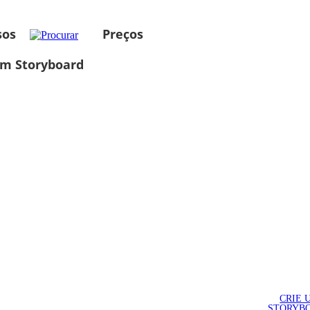
sos
Preços
um Storyboard
CRIE 
STORYB