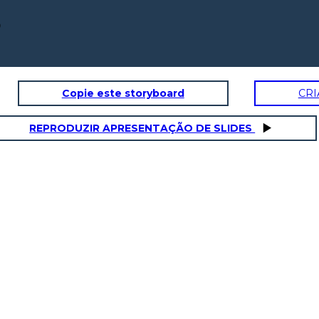
?
Copie este storyboard
CRI
REPRODUZIR APRESENTAÇÃO DE SLIDES
Pes diyorum! Bu
kadar da olmaz .
Amma hava attınız
canım.!
vadettiği günler hakkın,
n belki yarından da yakın!"
"Canı, cananı, bütün varımı
alsın da Hüda/ Etmesin tek
vatanımdan beni dünyada
Ben bir ablama bakayım deyip
cüda."
ablamın odasına geçtim. Nasıl olsa
telefonla konuşuyordur. Beni
duymaz sanmıştım. Nerede
kalmıştım:" Kim bu cennet vatanın
uğruna olmaz ki feda? /Şüheda
fışkıracak toprağı sıksan, şüheda."
Ve işte o an, tamamlayamamıştım.
Ablam kulağında telefon: