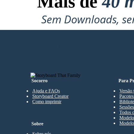
Mais de
40 m
Sem Downloads, sem
CRIAR MEU PRIMEIRO STORYBO
Socorro
Para Pr
Ajuda e FAQs
Versão 
Storyboard Creator
Pacotes
Como imprimir
Bibliot
Sessões
Todos o
Modelos
Modelos
Sobre
Sobre nós