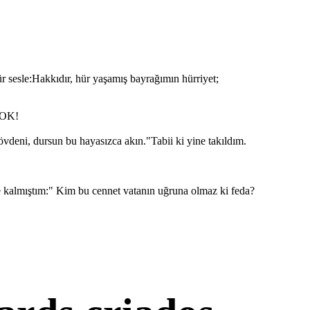
r sesle:Hakkıdır, hür yaşamış bayrağımın hürriyet;
 YOK!
eni, dursun bu hayasızca akın."Tabii ki yine takıldım.
 kalmıştım:" Kim bu cennet vatanın uğruna olmaz ki feda?