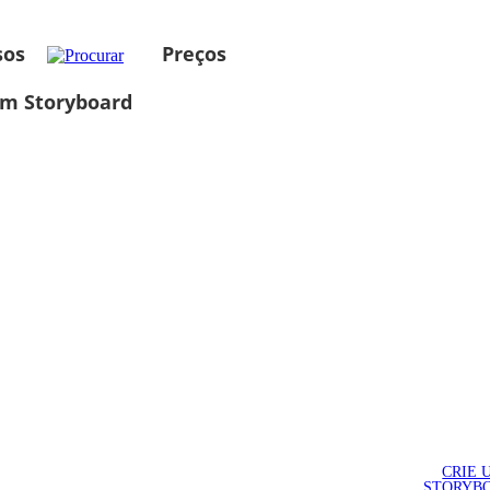
sos
Preços
um Storyboard
CRIE 
STORYB