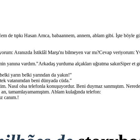
 Hem de tıpkı Hasan Amca, babaannem, annem, ablam gibi. İşte böyle gü
yorum: Aranızda İstiklâl Marşı'nı bilmeyen var mı?Cevap veriyorum:
 yanına vardım."Arkadaş yurduma alçakları uğratma sakınSiper et gövd
belki yarın belki yarından da yakın!"
n tek vatanımdan beni dünyada cüda."
im. Nasıl olsa telefonla konuşuyordur. Beni duymaz sanmıştım. Nerede
e o an, tamamlayamamıştım. Ablam kulağında telefon:
z canım.!