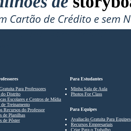
ilhões de
storybo
 Cartão de Crédito e sem N
Para Experimentar!
ARD
ofessores
Para Estudantes
Gratuita Para Professores
Minha Sala de Aula
 do Distrito
Photos For Class
ecas Escolares e Centros de Mídia
 de Treinamento
Para Equipes
s Recursos do Professor
 de Planilhas
Avaliação Gratuita Para Equipes
 de Pôster
Recursos Empresariais
Criar Para o Trabalho