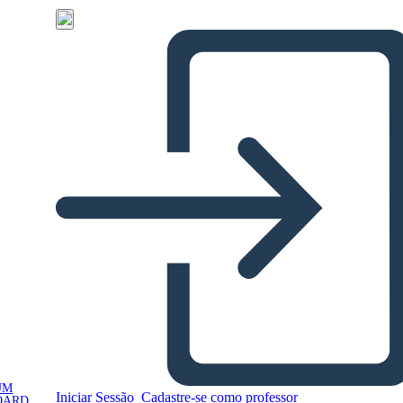
UM
Iniciar Sessão
Cadastre-se como professor
OARD