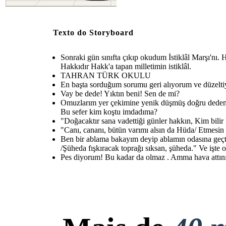
Texto do Storyboard
Sonraki gün sınıfta çıkıp okudum İstiklâl Marşı'nı.
Hakkıdır Hakk'a tapan milletimin istiklâl.
TAHRAN TÜRK OKULU
En başta sorduğum sorumu geri alıyorum ve düzelti
Vay be dede! Yıktın beni! Sen de mi?
Omuzlarım yer çekimine yenik düşmüş doğru dedemin
Bu sefer kim koştu imdadıma?
"Doğacaktır sana vadettiği günler hakkın, Kim bilir 
"Canı, cananı, bütün varımı alsın da Hüda/ Etmesi
Ben bir ablama bakayım deyip ablamın odasına geçt
/Şüheda fışkıracak toprağı sıksan, şüheda." Ve işt
Pes diyorum! Bu kadar da olmaz . Amma hava attını