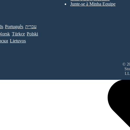
Junte-se à Minha Equipe
ds
Português
עברית
Norsk
Türkçe
Polski
рски
Lietuvos
© 20
Sto
LL