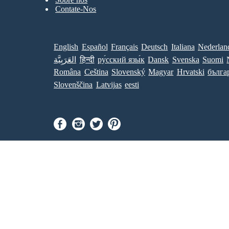
Contate-Nos
English
Español
Français
Deutsch
Italiana
Nederlan
العَرَبِيَّة
हिन्दी
ру́сский язы́к
Dansk
Svenska
Suomi
Româna
Ceština
Slovenský
Magyar
Hrvatski
бълга
Slovenščina
Latvijas
eesti