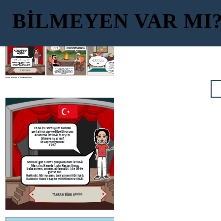
BİLMEYEN VAR MI
Pes diyorum! Bu
kadar da olmaz .
Amma hava attınız
Vay be dede!
canım.!
"Doğacaktır sana vadettiği günler hakkın,
Yıktın beni!
Kim bilir belki yarın belki yarından da yakın!"
Sen de mi?
En başta sorduğum sorumu
geri alıyorum ve düzeltiyorum:
Aranızda İstiklâl Marşı'nı
bilmeyen var mı?
Cevap veriyorum:
YOK!
"Canı, cananı, bütün varımı
Sonraki gün sınıfta çıkıp okudum İstiklâl
alsın da Hüda/ Etmesin tek
Marşı'nı. Hem de tıpkı Hasan Amca,
vatanımdan beni dünyada
babaannem, annem, ablam gibi. İşte böyle
Ben bir ablama bakayım deyip
cüda."
gür sesle:
ablamın odasına geçtim. Nasıl olsa
Hakkıdır, hür yaşamış bayrağımın hürriyet;
telefonla konuşuyordur. Beni
Hakkıdır Hakk'a tapan milletimin istiklâl.
duymaz sanmıştım. Nerede
kalmıştım:" Kim bu cennet vatanın
uğruna olmaz ki feda? /Şüheda
Omuzlarım yer çekimine yenik düşmüş doğru
fışkıracak toprağı sıksan, şüheda."
dedemin yanına vardım.
Ve işte o an, tamamlayamamıştım.
TAHRAN TÜRK OKULU
"Arkadaş yurduma alçakları uğratma sakın
Ablam kulağında telefon:
Siper et gövdeni, dursun bu hayasızca akın."
Tabii ki yine takıldım. Bu sefer kim koştu
imdadıma?
Create your own at Storyboard That
Vay be dede!
"Doğacaktır sana 
Yıktın beni!
Kim bilir belki yarı
Sen de mi?
En başta sorduğum sorumu
geri alıyorum ve düzeltiyorum:
Aranızda İstiklâl Marşı'nı
bilmeyen var mı?
Cevap veriyorum:
YOK!
Sonraki gün sınıfta çıkıp okudum İstiklâl
Marşı'nı. Hem de tıpkı Hasan Amca,
babaannem, annem, ablam gibi. İşte böyle
gür sesle:
Hakkıdır, hür yaşamış bayrağımın hürriyet;
Hakkıdır Hakk'a tapan milletimin istiklâl.
Omuzlarım yer çekimine yenik düşmüş doğru
dedemin yanına vardım.
TAHRAN TÜRK OKULU
"Arkadaş yurduma alçakları uğratma sakın
Siper et gövdeni, dursun bu hayasızca akın."
Tabii ki yine takıldım. Bu sefer kim koştu
imdadıma?
Create your own at Storyboard That