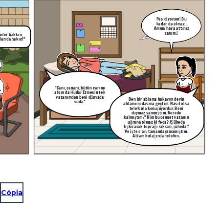
Pes diyorum! Bu
kadar da olmaz .
Amma hava attınız
canım.!
nler hakkın,
dan da yakın!"
"Canı, cananı, bütün varımı
alsın da Hüda/ Etmesin tek
vatanımdan beni dünyada
Ben bir ablama bakayım deyip
cüda."
ablamın odasına geçtim. Nasıl olsa
telefonla konuşuyordur. Beni
duymaz sanmıştım. Nerede
kalmıştım:" Kim bu cennet vatanın
uğruna olmaz ki feda? /Şüheda
fışkıracak toprağı sıksan, şüheda."
Ve işte o an, tamamlayamamıştım.
Ablam kulağında telefon:
Cópia