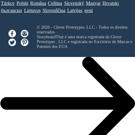
Türkçe
Polski
Româna
Ceština
Slovenský
Magyar
Hrvatski
български
Lietuvos
Slovenščina
Latvijas
eesti
© 2026 - Clever Prototypes, LLC - Todos os direitos
reservados.
StoryboardThat é uma marca registrada da
Clever
Prototypes , LLC
e registrada no Escritório de Marcas e
Patentes dos EUA