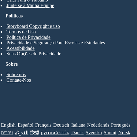
Junte-se à Minha Equipe
Políticas
Storyboard Copyright e uso
Termos de Uso
Política de Privacidade
Privacidade e Segurança Para Escolas e Estudantes
Acessibilidade
Suas Opções de Privacidade
Sobre
Sobre nós
Contate-Nos
English
Español
Français
Deutsch
Italiana
Nederlands
Português
עברית
العَرَبِيَّة
हिन्दी
ру́сский язы́к
Dansk
Svenska
Suomi
Norsk