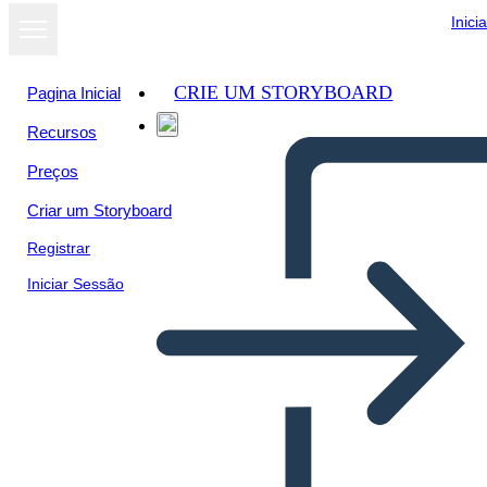
Inici
CRIE UM STORYBOARD
Pagina Inicial
Recursos
Ver como
Preços
apresentação
de slides
Criar um Storyboard
Registrar
Iniciar Sessão
Schránka s Návrhmi
Nápadov